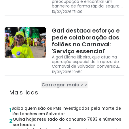
preocupação é encontrar um
banheiro de forma rápida, segura e
higiênica durante o Carnaval de
13/02/2026 17h00
Salvador
Gari destaca esforço e
pede colaboração dos
foliões no Carnaval:
'Serviço essencial'
A gari Eliana Ribeiro, que atua na
operação especial de limpeza do
Carnaval de Salvador, conversou
com o repórter João Tramm
12/02/2026 19h50
Carregar mais > >
Mais lidas
Saiba quem são os PMs investigados pela morte de
1
Léo Lanches em Salvador
Quina hoje: resultado do concurso 7083 e números
2
sorteados