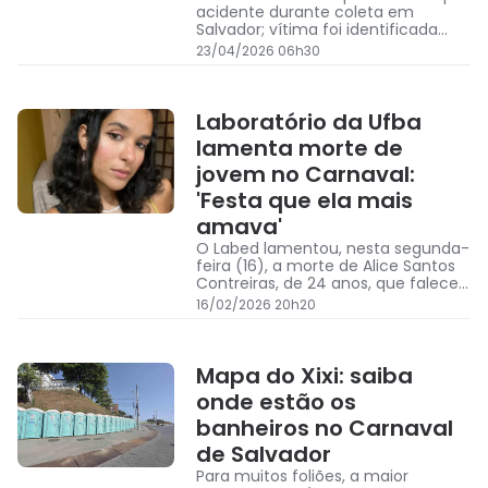
acidente durante coleta em
Salvador; vítima foi identificada
como Josemar de Oliveira Santos
23/04/2026 06h30
Laboratório da Ufba
lamenta morte de
jovem no Carnaval:
'Festa que ela mais
amava'
O Labed lamentou, nesta segunda-
feira (16), a morte de Alice Santos
Contreiras, de 24 anos, que faleceu
após ser atropelada por um
16/02/2026 20h20
caminhão-tanque no Carnaval de
Salvador
Mapa do Xixi: saiba
onde estão os
banheiros no Carnaval
de Salvador
Para muitos foliões, a maior