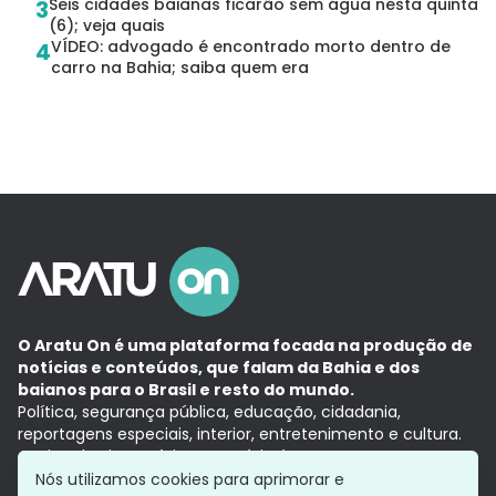
Seis cidades baianas ficarão sem água nesta quinta
3
(6); veja quais
VÍDEO: advogado é encontrado morto dentro de
4
carro na Bahia; saiba quem era
O Aratu On é uma plataforma focada na produção de
notícias e conteúdos, que falam da Bahia e dos
baianos para o Brasil e resto do mundo.
Política, segurança pública, educação, cidadania,
reportagens especiais, interior, entretenimento e cultura.
Aqui, tudo vira notícia e a notícia é no tempo presente,
com a credibilidade do
Grupo Aratu.
Nós utilizamos cookies para aprimorar e