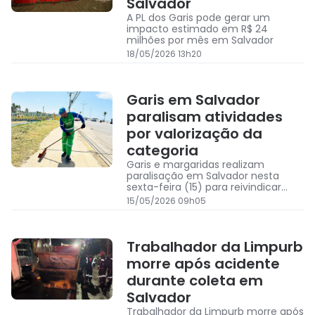
Salvador
A PL dos Garis pode gerar um
impacto estimado em R$ 24
milhões por mês em Salvador
18/05/2026 13h20
Garis em Salvador
paralisam atividades
por valorização da
categoria
Garis e margaridas realizam
paralisação em Salvador nesta
sexta-feira (15) para reivindicar
melhores condições de trabalho,
15/05/2026 09h05
valorização profissional e respeito à
categoria
Trabalhador da Limpurb
morre após acidente
durante coleta em
Salvador
Trabalhador da Limpurb morre após