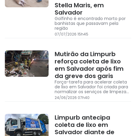
Stella Maris, em
Salvador
Golfinho é encontrado morto por
banhistas que passavam pela
região
07/07/2026 15h45
Mutirão da Limpurb
reforça coleta de lixo
em Salvador após fim
da greve dos garis
Força-tarefa para acelerar coleta
de lixo em Salvador foi criada para
normalizar os serviços de limpeza
após dois dias de greve dos garis e
24/06/2026 07h40
margaridas
Limpurb antecipa
coleta de lixo em
Salvador diante de