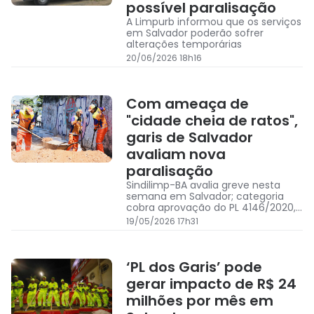
possível paralisação
A Limpurb informou que os serviços
em Salvador poderão sofrer
alterações temporárias
20/06/2026 18h16
Com ameaça de
"cidade cheia de ratos",
garis de Salvador
avaliam nova
paralisação
Sindilimp-BA avalia greve nesta
semana em Salvador; categoria
cobra aprovação do PL 4146/2020,
que prevê piso salarial nacional de
19/05/2026 17h31
R$ 3.036 para garis
‘PL dos Garis’ pode
gerar impacto de R$ 24
milhões por mês em