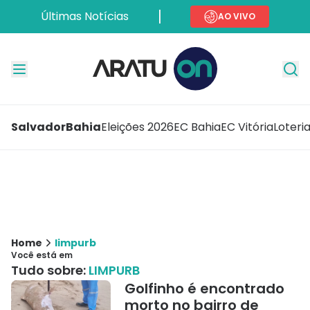
Últimas Notícias
AO VIVO
Salvador
Bahia
Eleições 2026
EC Bahia
EC Vitória
Loteri
Home
limpurb
Você está em
Tudo sobre:
LIMPURB
Golfinho é encontrado
morto no bairro de