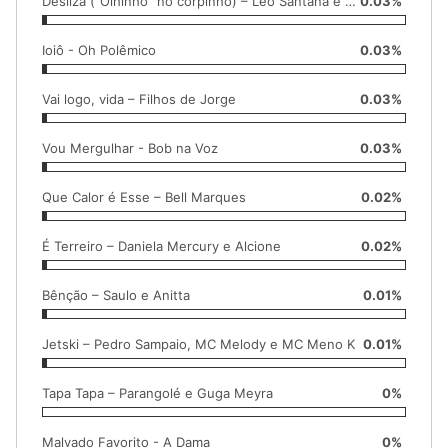
Desliza (“Olhinho” no corpinho) – Léo Santana e Melody
0.03%
Ioiô - Oh Polêmico
0.03%
Vai logo, vida – Filhos de Jorge
0.03%
Vou Mergulhar - Bob na Voz
0.03%
Que Calor é Esse – Bell Marques
0.02%
É Terreiro – Daniela Mercury e Alcione
0.02%
Bênção – Saulo e Anitta
0.01%
Jetski – Pedro Sampaio, MC Melody e MC Meno K
0.01%
Tapa Tapa – Parangolé e Guga Meyra
0%
Malvado Favorito - A Dama
0%