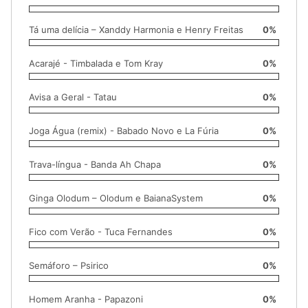
Tá uma delícia – Xanddy Harmonia e Henry Freitas
0%
Acarajé - Timbalada e Tom Kray
0%
Avisa a Geral - Tatau
0%
Joga Água (remix) - Babado Novo e La Fúria
0%
Trava-língua - Banda Ah Chapa
0%
Ginga Olodum – Olodum e BaianaSystem
0%
Fico com Verão - Tuca Fernandes
0%
Semáforo – Psirico
0%
Homem Aranha - Papazoni
0%