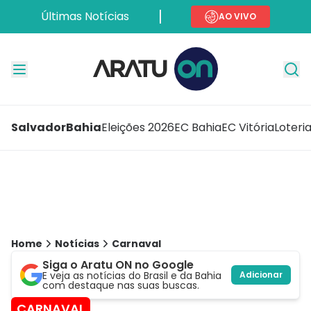
Últimas Notícias
AO VIVO
Salvador
Bahia
Eleições 2026
EC Bahia
EC Vitória
Loteri
Home
Notícias
Carnaval
Siga o Aratu ON no Google
E veja as notícias do Brasil e da Bahia
Adicionar
com destaque nas suas buscas.
CARNAVAL