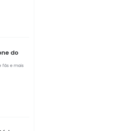
cone do
e fãs e mais