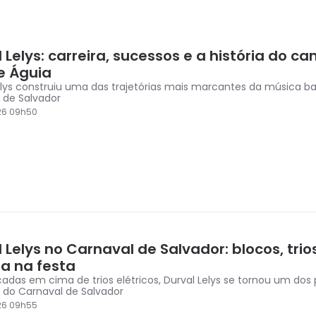
 Lelys: carreira, sucessos e a história do ca
e Águia
elys construiu uma das trajetórias mais marcantes da música b
 de Salvador
26 09h50
 Lelys no Carnaval de Salvador: blocos, trio
ia na festa
das em cima de trios elétricos, Durval Lelys se tornou um dos p
 do Carnaval de Salvador
26 09h55