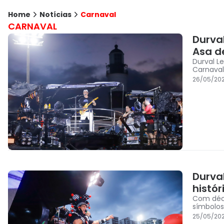
Home
Notícias
Carnaval
CARNAVAL
Durval
Asa d
Durval L
Carnaval
26/05/20
Durval
histór
Com déca
símbolos
25/05/20