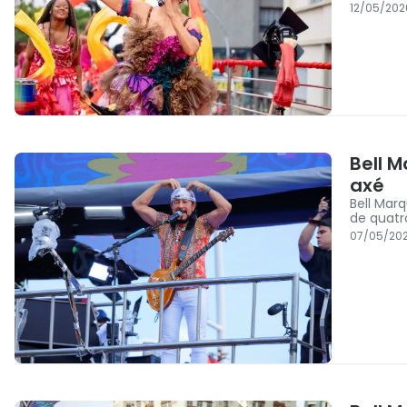
12/05/202
Bell M
axé
Bell Mar
de quatr
07/05/202