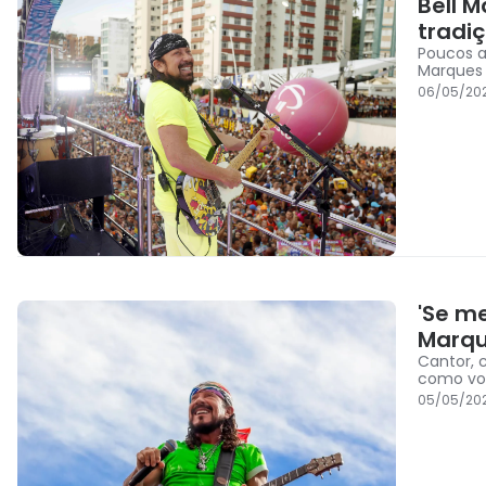
Bell M
tradi
Poucos a
Marques
06/05/20
'Se m
Marq
Cantor, 
como voc
05/05/20