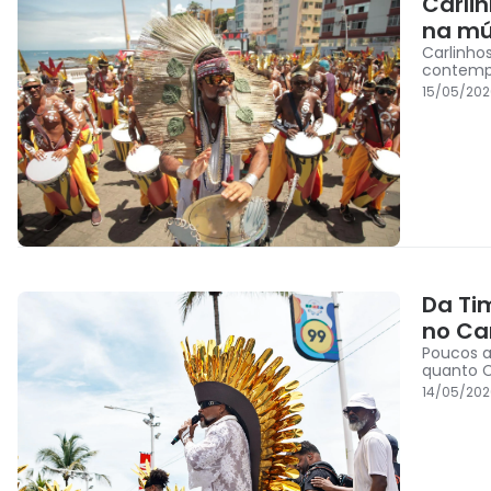
Carlin
na mú
Carlinho
contemp
15/05/202
Da Ti
no Ca
Poucos a
quanto C
14/05/202