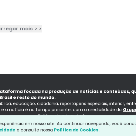
rregar mais > >
lataforma focada na produção de notícias e conteúdos, q
Brasil e resto do mundo.
ública, educação, cidadania, reportagens especiais, interior, ent
ia e a notícia é no tempo presente, com a credibilidade do
Grupo
Política de privacidade
a experiência em nosso site. Ao continuar navegando, você conc
acidade
e consulte nossa
Política de Cookies.