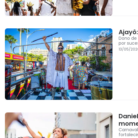
Ajayô
Dono de 
por suce
13/05/202
Daniel
mome
Carnaval
fortalec