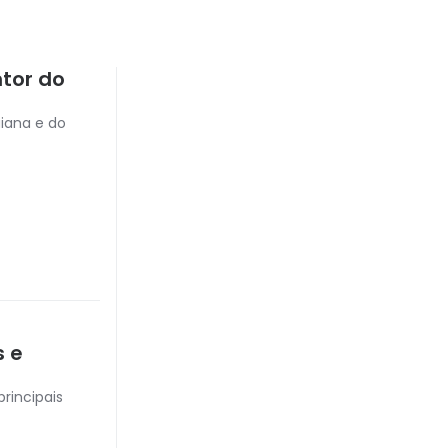
ntor do
aiana e do
s e
rincipais