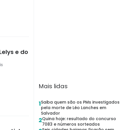
Lelys e do
is
Mais lidas
Saiba quem são os PMs investigados
1
pela morte de Léo Lanches em
Salvador
Quina hoje: resultado do concurso
2
7083 e números sorteados
Seis cidades baianas ficarão sem