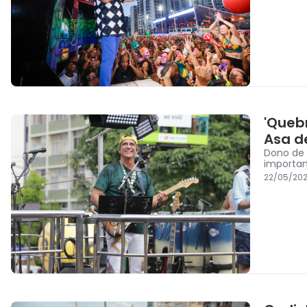
'Queb
Asa d
Dono de 
importan
22/05/202