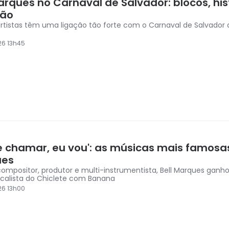
arques no Carnaval de Salvador: blocos, his
ção
rtistas têm uma ligação tão forte com o Carnaval de Salvador 
26 13h45
e chamar, eu vou': as músicas mais famosas
ues
compositor, produtor e multi-instrumentista, Bell Marques ganh
alista do Chiclete com Banana
26 13h00