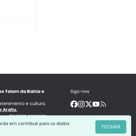
ue falam da Bahia e
Siga-nos
retenimento e cultura.
 Aratu.
Anuncie conosco
orda em contribuir para os dados
FECHAR