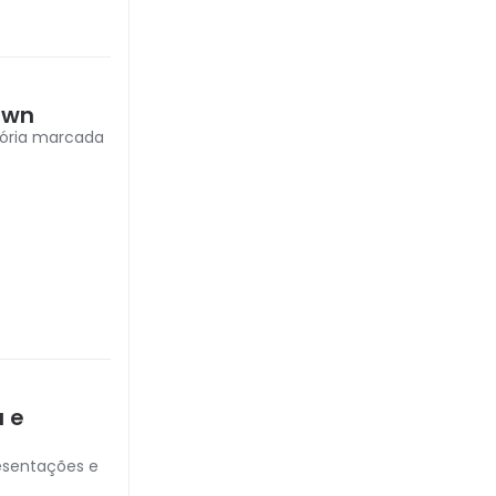
own
tória marcada
a e
esentações e