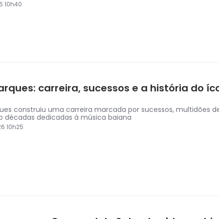
6 10h40
arques: carreira, sucessos e a história do í
ques construiu uma carreira marcada por sucessos, multidões d
o décadas dedicadas à música baiana
6 10h25