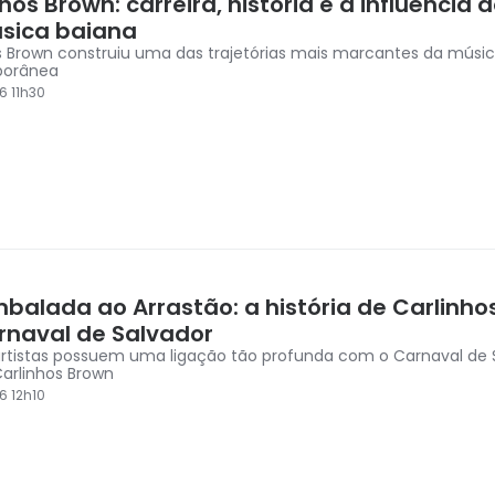
hos Brown: carreira, história e a influência d
sica baiana
s Brown construiu uma das trajetórias mais marcantes da música
orânea
6 11h30
mbalada ao Arrastão: a história de Carlinho
rnaval de Salvador
rtistas possuem uma ligação tão profunda com o Carnaval de 
arlinhos Brown
6 12h10