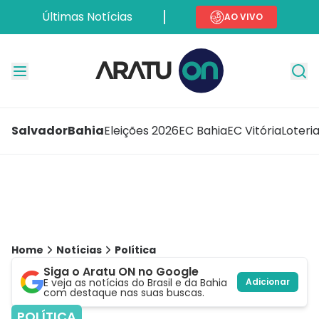
Últimas Notícias
AO VIVO
Salvador
Bahia
Eleições 2026
EC Bahia
EC Vitória
Loteri
Home
Notícias
Política
Siga o Aratu ON no Google
E veja as notícias do Brasil e da Bahia
Adicionar
com destaque nas suas buscas.
POLÍTICA