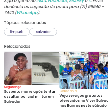
Siga a gente no
Insta
,
Facebook
,
Bluesky
e
X
. Envie
denúncia ou sugestão de pauta para (71) 99940 –
7440 (
WhatsApp
).
Tópicos relacionados
limpurb
salvador
Relacionadas
Segurança
Cidadania
Suspeito morre após tentar
Veja serviços gratuitos
assaltar policial militar em
oferecidos no Viver Salvado
Salvador
nos Bairros neste sábado