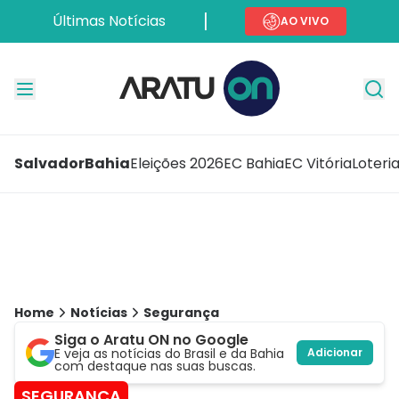
Últimas Notícias
AO VIVO
Salvador
Bahia
Eleições 2026
EC Bahia
EC Vitória
Loteri
Home
Notícias
Segurança
Siga o Aratu ON no Google
E veja as notícias do Brasil e da Bahia
Adicionar
com destaque nas suas buscas.
SEGURANÇA