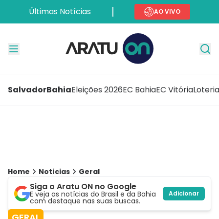
Últimas Notícias
AO VIVO
Salvador
Bahia
Eleições 2026
EC Bahia
EC Vitória
Loteri
Home
Notícias
Geral
Siga o Aratu ON no Google
E veja as notícias do Brasil e da Bahia
Adicionar
com destaque nas suas buscas.
GERAL