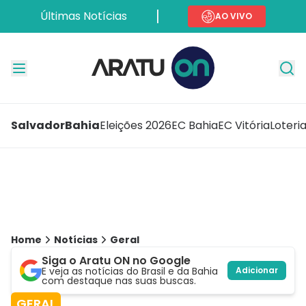
Últimas Notícias
AO VIVO
Salvador
Bahia
Eleições 2026
EC Bahia
EC Vitória
Loteri
Home
Notícias
Geral
Siga o Aratu ON no Google
E veja as notícias do Brasil e da Bahia
Adicionar
com destaque nas suas buscas.
GERAL