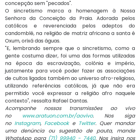
concepção sem "pecados".
O sincretismo marca a homenagem à Nossa
Senhora da Conceição da Praia. Adorada pelos
católicos e reverenciada pelos adeptos do
candomblé, na religião de matriz africana a santa é
Oxum, orixá das águas.
"E, lembrando sempre que o sincretismo, como a
gente costuma dizer, foi uma das formas utilizadas
na época da escravização, colônia e império,
justamente para você poder fazer as associações
de cultos ligados também ao universo afro-religioso,
utilizando referências católicas, já que não era
permitido você expressar a religião afro naquele
contexto", ressalta Rafael Dantas.
Acompanhe nossas transmissões ao vivo
no
www.aratuon.com.br/aovivo
. Nos siga
no
Instagram
,
Facebook
e
Twitter
. Quer mandar
uma denúncia ou sugestão de pauta, mande
WhatsApp para
(71) 99940 - 7440
. Nos insira nos