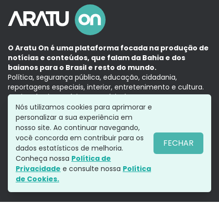
O Aratu On é uma plataforma focada na produção de
notícias e conteúdos, que falam da Bahia e dos
baianos para o Brasil e resto do mundo.
Política, segurança pública, educação, cidadania,
reportagens especiais, interior, entretenimento e cultura.
Aqui, tudo vira notícia e a notícia é no tempo presente,
com a credibilidade do
Grupo Aratu.
Nós utilizamos cookies para aprimorar e
Grupo Aratu
Política de privacidade
Anuncie conosco
personalizar a sua experiência em
nosso site. Ao continuar navegando,
você concorda em contribuir para os
FECHAR
dados estatísticos de melhoria.
Siga-nos
Conheça nossa
Política de
Privacidade
e consulte nossa
Política
de Cookies.