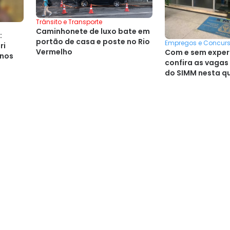
Trânsito e Transporte
Caminhonete de luxo bate em
:
portão de casa e poste no Rio
Empregos e Concur
ri
Vermelho
Com e sem exper
anos
confira as vaga
do SIMM nesta q