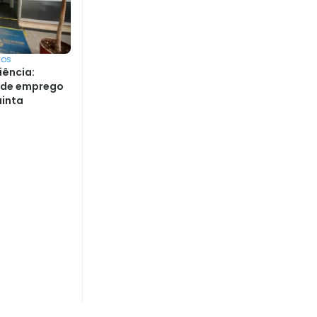
sos
iência:
s de emprego
uinta