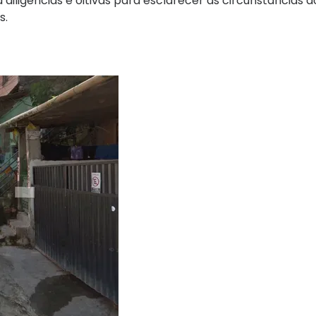
diligências e oitivas para esclarecer as circunstâncias d
s.