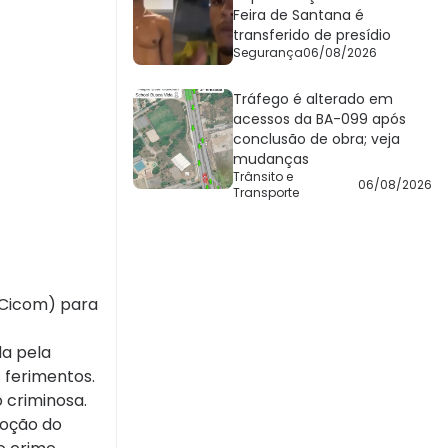
Feira de Santana é
transferido de presídio
Segurança
06/08/2026
Tráfego é alterado em
acessos da BA-099 após
conclusão de obra; veja
mudanças
Trânsito e
06/08/2026
Transporte
(Cicom) para
da pela
 ferimentos.
o criminosa.
moção do