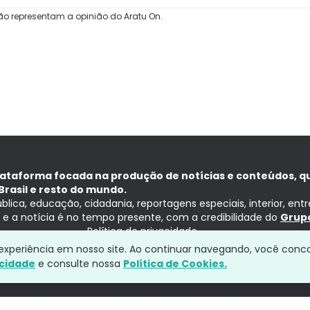
ão representam a opinião do Aratu On.
lataforma focada na produção de notícias e conteúdos, q
Brasil e resto do mundo.
ública, educação, cidadania, reportagens especiais, interior, ent
ia e a notícia é no tempo presente, com a credibilidade do
Grupo
Política de privacidade
a experiência em nosso site. Ao continuar navegando, você conc
acidade
e consulte nossa
Política de Cookies.