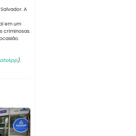
 Salvador. A
cal em um
s criminosas.
ocasião.
atsApp
).