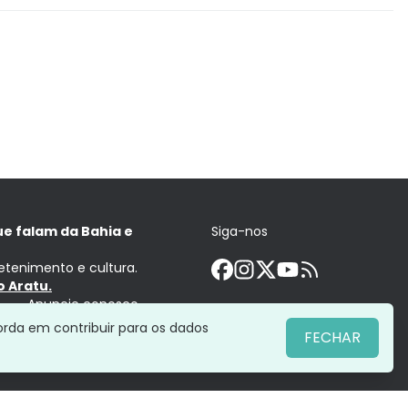
ue falam da Bahia e
Siga-nos
retenimento e cultura.
 Aratu.
Anuncie conosco
orda em contribuir para os dados
FECHAR