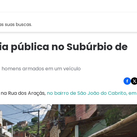
as suas buscas.
a pública no Subúrbio de
or homens armados em um veículo
 na Rua dos Araçás,
no bairro de São João do Cabrito, em