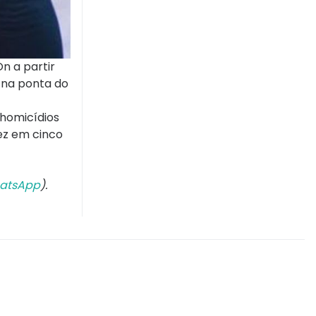
n a partir
o na ponta do
e homicídios
vez em cinco
atsApp
).