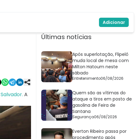
Adicionar
Últimas notícias
Após superlotação, Flipelô
muda local de mesa com
Milton Hatoum neste
sábado
Entretenimento
06/08/2026
Quem são as vítimas do
 Salvador.
A
ataque a tiros em posto de
gasolina de Feira de
Santana
Segurança
06/08/2026
Everton Ribeiro passa por
procedimento após