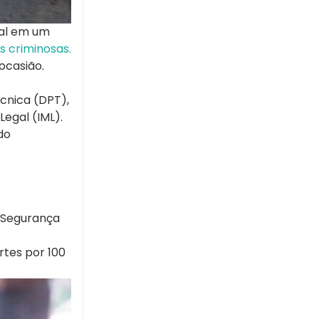
cal em um
s criminosas.
ocasião.
cnica (DPT),
egal (IML).
do
 Segurança
rtes por 100