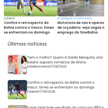
Futebol
Empregos e Concursos
Confira o retrospecto do
Motorista de van e operado
Bahia contra o Vasco; times
de roçadeira: veja vagas de
se enfrentam no domingo
emprego do SineBahia
Últimas notícias
Tem o molho? Quem é Danilo Mesquita, ator
baiano suposto romance de Anitta
Entretenimento
07/08/2026
Confira o retrospecto do Bahia contra o
Vasco; times se enfrentam no domingo
Futebol
07/08/2026
Super Sete hoje: resultado do concurso 883 e