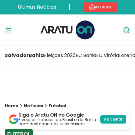
Últimas Notícias
AO VIVO
Salvador
Bahia
Eleições 2026
EC Bahia
EC Vitória
Loteri
Home
Notícias
Futebol
Siga o Aratu ON no Google
E veja as notícias do Brasil e da Bahia
Adicionar
com destaque nas suas buscas.
FUTEBOL