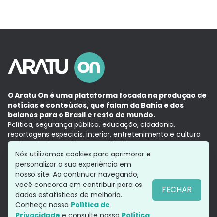
O Aratu On é uma plataforma focada na produção de
notícias e conteúdos, que falam da Bahia e dos
baianos para o Brasil e resto do mundo.
Política, segurança pública, educação, cidadania,
reportagens especiais, interior, entretenimento e cultura.
Aqui, tudo vira notícia e a notícia é no tempo presente,
com a credibilidade do
Grupo Aratu.
Nós utilizamos cookies para aprimorar e
Grupo Aratu
Política de privacidade
Anuncie conosco
personalizar a sua experiência em
nosso site. Ao continuar navegando,
você concorda em contribuir para os
FECHAR
dados estatísticos de melhoria.
Siga-nos
Conheça nossa
Política de
Privacidade
e consulte nossa
Política