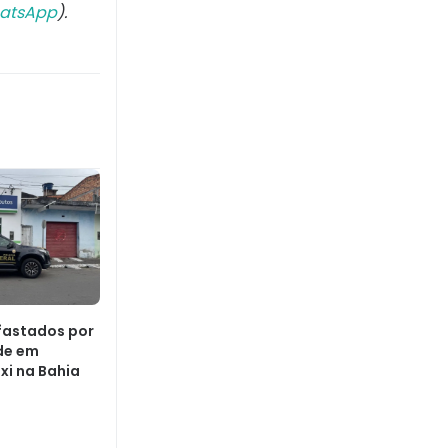
atsApp
).
fastados por
de em
xi na Bahia