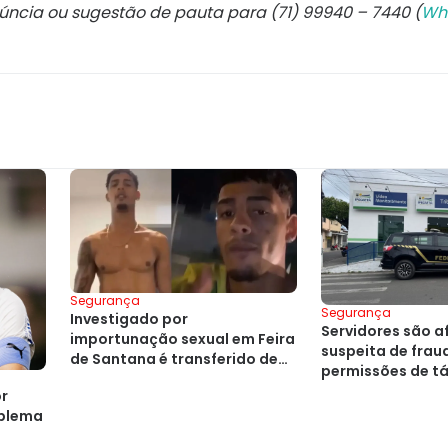
núncia ou sugestão de pauta para (71) 99940 – 7440 (
Wh
Segurança
Segurança
Investigado por
Servidores são a
importunação sexual em Feira
suspeita de frau
de Santana é transferido de
permissões de tá
presídio
or
blema