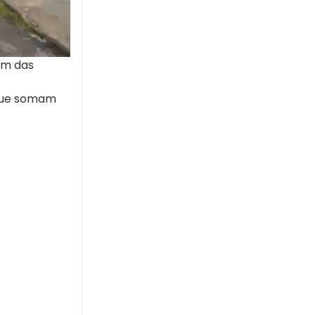
ém das
 que somam