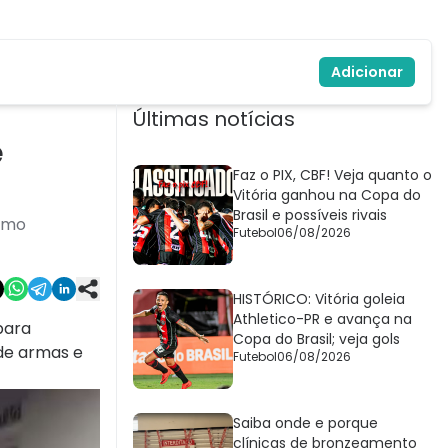
Adicionar
Últimas notícias
e
Faz o PIX, CBF! Veja quanto o
Vitória ganhou na Copa do
Brasil e possíveis rivais
como
Futebol
06/08/2026
HISTÓRICO: Vitória goleia
Athletico-PR e avança na
para
Copa do Brasil; veja gols
 de armas e
Futebol
06/08/2026
Saiba onde e porque
clínicas de bronzeamento