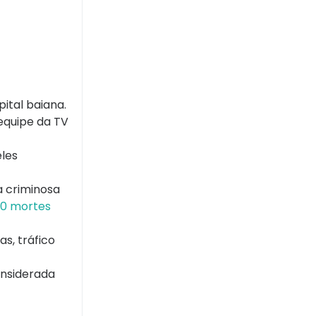
ital baiana.
equipe da TV
eles
a criminosa
30 mortes
s, tráfico
onsiderada