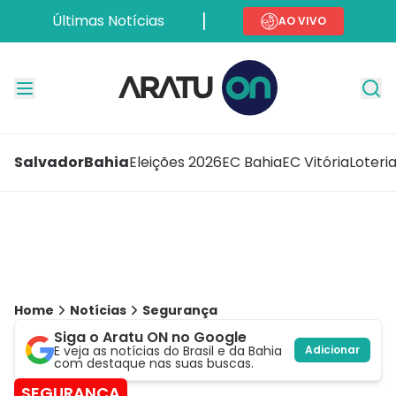
Últimas Notícias
AO VIVO
Salvador
Bahia
Eleições 2026
EC Bahia
EC Vitória
Loteri
Home
Notícias
Segurança
Siga o Aratu ON no Google
E veja as notícias do Brasil e da Bahia
Adicionar
com destaque nas suas buscas.
SEGURANÇA