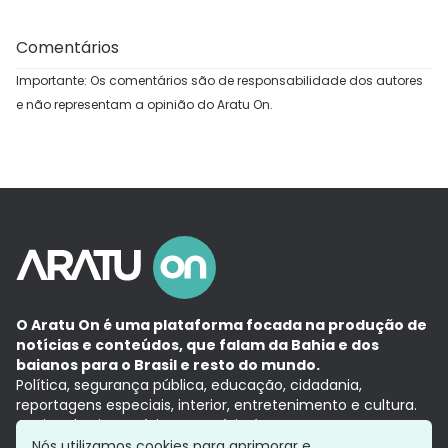
Comentários
Importante: Os comentários são de responsabilidade dos autores
e não representam a opinião do Aratu On.
O Aratu On é uma plataforma focada na produção de
notícias e conteúdos, que falam da Bahia e dos
baianos para o Brasil e resto do mundo.
Política, segurança pública, educação, cidadania,
reportagens especiais, interior, entretenimento e cultura.
Aqui, tudo vira notícia e a notícia é no tempo presente,
com a credibilidade do
Grupo Aratu.
Nós utilizamos cookies para aprimorar e