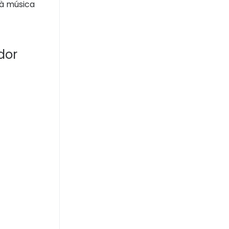
 à música
dor