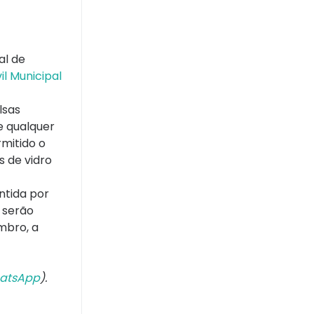
al de
il Municipal
lsas
e qualquer
rmitido o
 de vidro
ntida por
 serão
mbro, a
atsApp
).