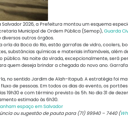
da Salvador 2026, a Prefeitura montou um esquema especi
ecretaria Municipal de Ordem Pública (Semop),
Guarda Civ
 diversos outros órgãos.
 orla da Boca do Rio, estão garrafas de vidro, coolers, bo
tes, substâncias químicas e materiais inflamáveis, além d
do público. Na noite da virada, excepcionalmente, será pe
a quem deseja brindar a chegada do novo ano. Garrafas
a, no sentido Jardim de Alah–Itapuã. A estratégia foi ma
fluxo de pessoas. Em todos os dias do evento, os portões
 das 19h30 e com término previsto às 5h. No dia 31 de deze
amento estimado às 6h30.
s ganham espaço em Salvador
núncia ou sugestão de pauta para (71) 99940 – 7440 (
Wh