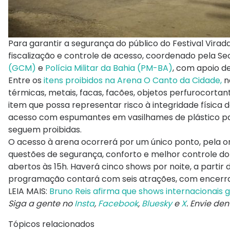
Para garantir a segurança do público do Festival Vira
fiscalização e controle de acesso, coordenado pela S
(GCM)
e
Polícia Militar da Bahia (PM-BA)
, com apoio de
Entre os
itens proibidos na Arena O Canto da Cidade,
na
térmicas, metais, facas, facões, objetos perfurocortan
item que possa representar risco à integridade física 
acesso com espumantes em vasilhames de plástico par
seguem proibidas.
O acesso à arena ocorrerá por um único ponto, pela orl
questões de segurança, conforto e melhor controle do 
abertos às 15h. Haverá cinco shows por noite, a partir
programação contará com seis atrações, com encerr
LEIA MAIS:
Bruno Reis afirma que shows internacionai
Siga a gente no
Insta
,
Facebook
,
Bluesky
e
X
. Envie de
Tópicos relacionados