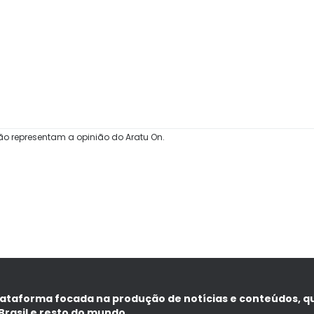
ão representam a opinião do Aratu On.
lataforma focada na produção de notícias e conteúdos, q
Brasil e resto do mundo.