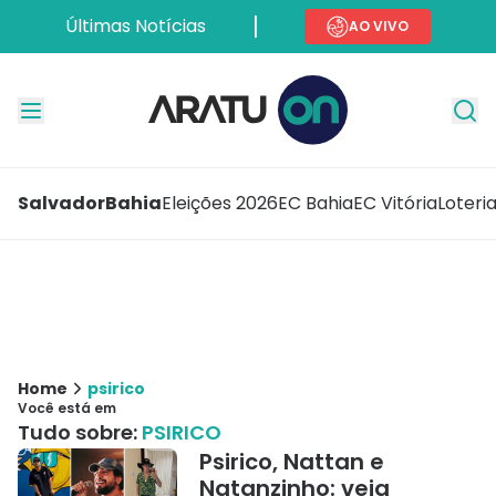
Últimas Notícias
AO VIVO
Salvador
Bahia
Eleições 2026
EC Bahia
EC Vitória
Loteri
Home
psirico
Você está em
Tudo sobre:
PSIRICO
Psirico, Nattan e
Natanzinho: veja