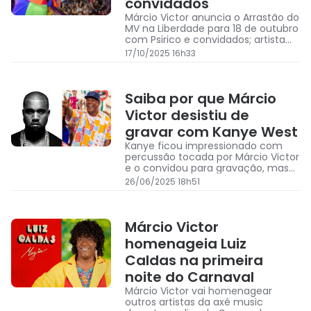
convidados
Márcio Victor anuncia o Arrastão do
MV na Liberdade para 18 de outubro
com Psirico e convidados; artista
pede paz e pede público para ir de
17/10/2025 16h33
branco no evento
Saiba por que Márcio
Victor desistiu de
gravar com Kanye West
Kanye ficou impressionado com
percussão tocada por Márcio Victor
e o convidou para gravação, mas
líder do Psi desistiu
26/06/2025 18h51
Márcio Victor
homenageia Luiz
Caldas na primeira
noite do Carnaval
Márcio Victor vai homenagear
outros artistas da axé music