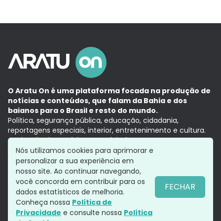
O Aratu On é uma plataforma focada na produção de
notícias e conteúdos, que falam da Bahia e dos
baianos para o Brasil e resto do mundo.
Política, segurança pública, educação, cidadania,
reportagens especiais, interior, entretenimento e cultura.
Aqui, tudo vira notícia e a notícia é no tempo presente,
com a credibilidade do
Grupo Aratu.
Nós utilizamos cookies para aprimorar e
Grupo Aratu
Política de privacidade
Anuncie conosco
personalizar a sua experiência em
nosso site. Ao continuar navegando,
você concorda em contribuir para os
FECHAR
dados estatísticos de melhoria.
Siga-nos
Conheça nossa
Política de
Privacidade
e consulte nossa
Política