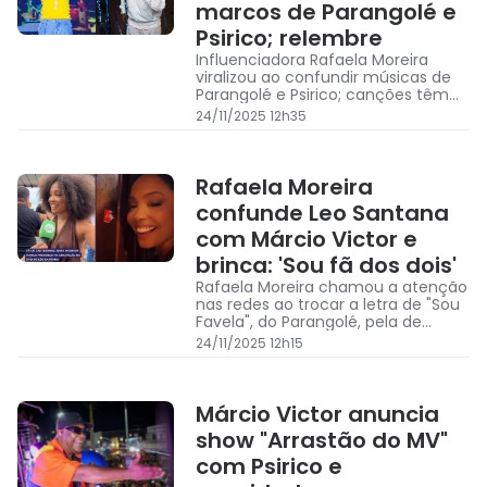
marcos de Parangolé e
Psirico; relembre
Influenciadora Rafaela Moreira
viralizou ao confundir músicas de
Parangolé e Psirico; canções têm
semelhanças e marcam defesa
24/11/2025 12h35
das comunidades periféricas
Rafaela Moreira
confunde Leo Santana
com Márcio Victor e
brinca: 'Sou fã dos dois'
Rafaela Moreira chamou a atenção
nas redes ao trocar a letra de "Sou
Favela", do Parangolé, pela de
"Firme e Forte", de Márcio Victor
24/11/2025 12h15
Márcio Victor anuncia
show "Arrastão do MV"
com Psirico e