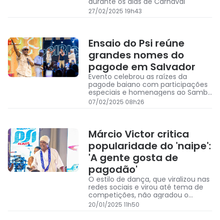
durante os dias de Carnaval
27/02/2025 19h43
Ensaio do Psi reúne
grandes nomes do
pagode em Salvador
Evento celebrou as raízes da
pagode baiano com participações
especiais e homenagens ao Samba
de Roda
07/02/2025 08h26
Márcio Victor critica
popularidade do 'naipe':
'A gente gosta de
pagodão'
O estilo de dança, que viralizou nas
redes sociais e virou até tema de
competições, não agradou o
vocalista
20/01/2025 11h50