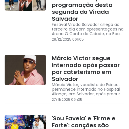
programação desta
segunda do Virada
Salvador
Festival Virada Salvador chega ao
terceiro dia com apresentações na
Arena O Canto da Cidade, na Boca
do Rio
29/12/2025 06h05
Márcio Victor segue
internado após passar
por cateterismo em
Salvador
Márcio Victor, vocalista do Psirico,
permanece internado no Hospital
Aliança, em Salvador, após procurar
atendimento com sintomas
27/11/2025 09h35
compatíveis com emergência
cardíaca
'Sou Favela' e 'Firme e
Forte': canções são