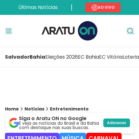
Últimas Notícias
AO VIVO
Salvador
Bahia
Eleições 2026
EC Bahia
EC Vitória
Loteri
Home
Notícias
Entretenimento
Siga o Aratu ON no Google
E veja as notícias do Brasil e da Bahia
Adicionar
com destaque nas suas buscas.
ENTRETENIMENTO
MÚSICA
CARNAVAL