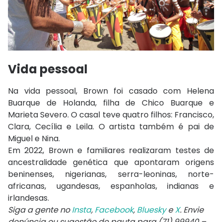
Vida pessoal
Na vida pessoal, Brown foi casado com Helena
Buarque de Holanda, filha de
Chico Buarque
e
Marieta Severo
. O casal teve quatro filhos: Francisco,
Clara, Cecília e Leila. O artista também é pai de
Miguel e Nina.
Em 2022, Brown e familiares realizaram testes de
ancestralidade genética que apontaram origens
beninenses, nigerianas, serra-leoninas, norte-
africanas, ugandesas, espanholas, indianas e
irlandesas.
Siga a gente no
Insta
,
Facebook
,
Bluesky
e
X
. Envie
denúncia ou sugestão de pauta para (71) 99940 –