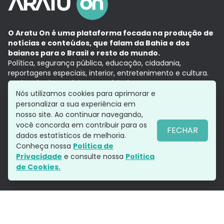
O Aratu On é uma plataforma focada na produção de
notícias e conteúdos, que falam da Bahia e dos
baianos para o Brasil e resto do mundo.
Política, segurança pública, educação, cidadania,
reportagens especiais, interior, entretenimento e cultura.
Aqui, tudo vira notícia e a notícia é no tempo presente,
com a credibilidade do
Grupo Aratu.
Nós utilizamos cookies para aprimorar e
Grupo Aratu
Política de privacidade
Anuncie conosco
personalizar a sua experiência em
nosso site. Ao continuar navegando,
você concorda em contribuir para os
FECHAR
dados estatísticos de melhoria.
Siga-nos
Conheça nossa
Política de
Privacidade
e consulte nossa
Política
de Cookies.