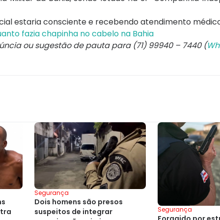
icial estaria consciente e recebendo atendimento médic
anto fazia chapinha no cabelo na Bahia
núncia ou sugestão de pauta para (71) 99940 – 7440 (
Wh
Segurança
ns
Dois homens são presos
Segurança
tra
suspeitos de integrar
Foragido por est