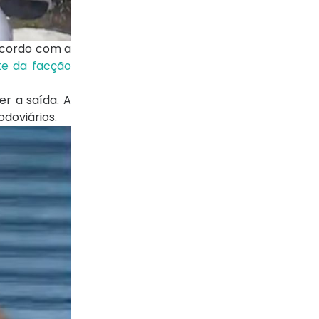
 acordo com a
te da facção
er a saída. A
odoviários.