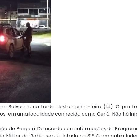
m Salvador, na tarde desta quinta-feira (14). O pm foi
tos, em uma localidade conhecida como Curió. Não há in
egião de Periperi. De acordo com informações do Programa
lícia Militar da Bahia, sendo lotado na 31ª Companhia In