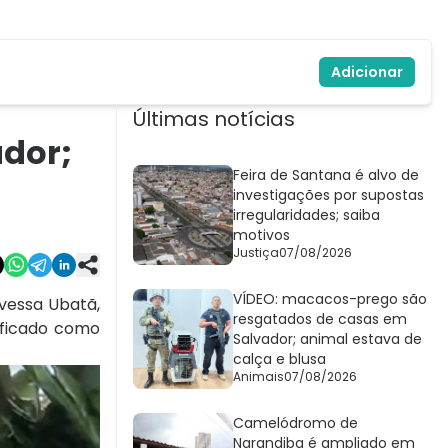
Adicionar
Últimas notícias
ador;
Feira de Santana é alvo de
investigações por supostas
irregularidades; saiba
motivos
Justiça
07/08/2026
VÍDEO: macacos-prego são
vessa Ubatã,
resgatados de casas em
ificado como
Salvador; animal estava de
calça e blusa
Animais
07/08/2026
Camelódromo de
Narandiba é ampliado em