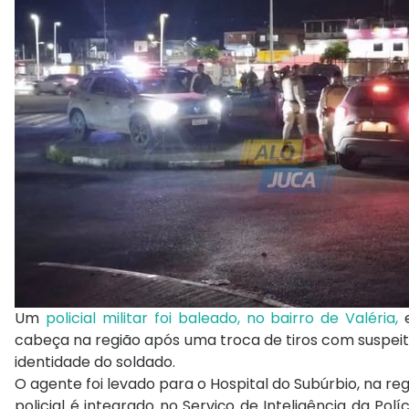
Um
policial militar foi baleado, no bairro de Valéria,
e
cabeça na região após uma troca de tiros com suspei
identidade do soldado.
O agente foi levado para o Hospital do Subúrbio, na r
policial é integrado no Serviço de Inteligência da Po