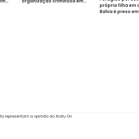
 em
organização criminosa em
própria filha em
Cajazeiras
Bahia é preso e
ão representam a opinião do Aratu On.