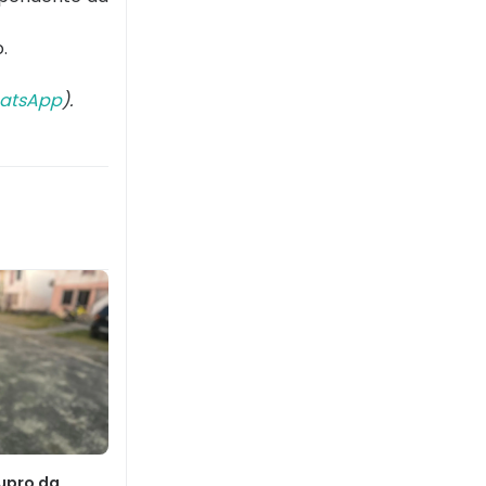
o.
atsApp
).
upro da