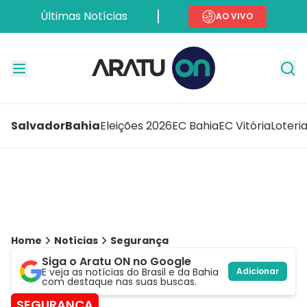
Últimas Notícias
AO VIVO
Salvador
Bahia
Eleições 2026
EC Bahia
EC Vitória
Loteri
Home
Notícias
Segurança
Siga o Aratu ON no Google
E veja as notícias do Brasil e da Bahia
Adicionar
com destaque nas suas buscas.
SEGURANÇA