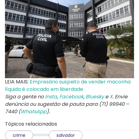
LEIA MAIS:
Empresário suspeito de vender maconha
líquida é colocado em liberdade
Siga a gente no
Insta
,
Facebook
,
Bluesky
e
X
. Envie
denúncia ou sugestão de pauta para (71) 99940 –
7440 (
WhatsApp
).
Tópicos relacionados
crime
salvador