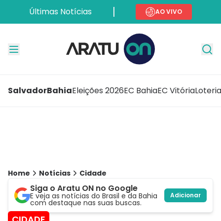
Últimas Notícias
AO VIVO
Salvador
Bahia
Eleições 2026
EC Bahia
EC Vitória
Loteri
Home
Notícias
Cidade
Siga o Aratu ON no Google
E veja as notícias do Brasil e da Bahia
Adicionar
com destaque nas suas buscas.
CIDADE