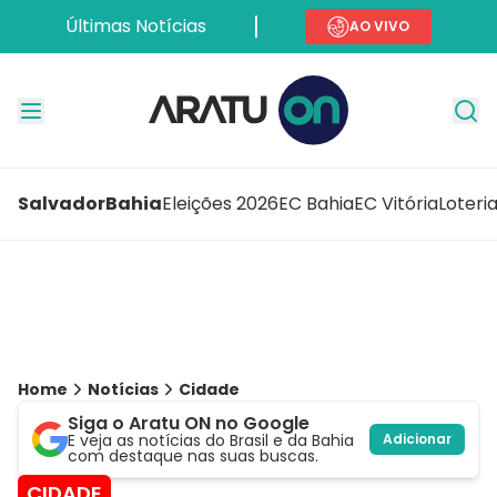
Últimas Notícias
AO VIVO
Salvador
Bahia
Eleições 2026
EC Bahia
EC Vitória
Loteri
Home
Notícias
Cidade
Siga o Aratu ON no Google
E veja as notícias do Brasil e da Bahia
Adicionar
com destaque nas suas buscas.
CIDADE