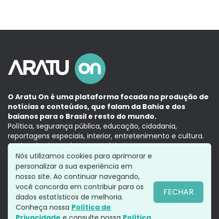
O Aratu On é uma plataforma focada na produção de
notícias e conteúdos, que falam da Bahia e dos
baianos para o Brasil e resto do mundo.
Política, segurança pública, educação, cidadania,
reportagens especiais, interior, entretenimento e cultura.
Aqui, tudo vira notícia e a notícia é no tempo presente,
com a credibilidade do
Grupo Aratu.
Nós utilizamos cookies para aprimorar e
Grupo Aratu
Política de privacidade
Anuncie conosco
personalizar a sua experiência em
nosso site. Ao continuar navegando,
você concorda em contribuir para os
FECHAR
dados estatísticos de melhoria.
Siga-nos
Conheça nossa
Política de
Privacidade
e consulte nossa
Política