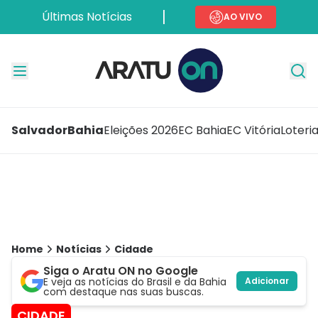
Últimas Notícias
AO VIVO
Salvador
Bahia
Eleições 2026
EC Bahia
EC Vitória
Loteri
Home
Notícias
Cidade
Siga o Aratu ON no Google
E veja as notícias do Brasil e da Bahia
Adicionar
com destaque nas suas buscas.
CIDADE