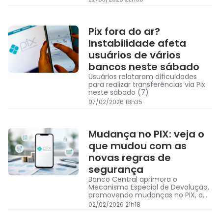
Pix fora do ar?
Instabilidade afeta
usuários de vários
bancos neste sábado
Usuários relataram dificuldades
para realizar transferências via Pix
neste sábado (7)
07/02/2026 18h35
Mudança no PIX: veja o
que mudou com as
novas regras de
segurança
Banco Central aprimora o
Mecanismo Especial de Devolução,
promovendo mudanças no PIX, a
partir desta segunda-feira; confira
02/02/2026 21h18
o que mudou