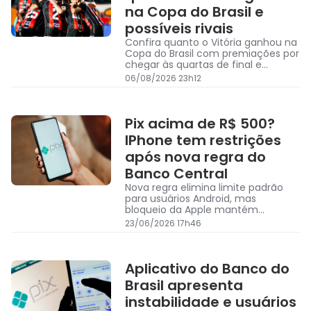
na Copa do Brasil e
possíveis rivais
Confira quanto o Vitória ganhou na
Copa do Brasil com premiações por
chegar às quartas de final e
possíveis rivais na sequência da
06/08/2026 23h12
competição
Pix acima de R$ 500?
IPhone tem restrições
após nova regra do
Banco Central
Nova regra elimina limite padrão
para usuários Android, mas
bloqueio da Apple mantém
restrição no Pix por aproximação do
23/06/2026 17h46
iPhone
Aplicativo do Banco do
Brasil apresenta
instabilidade e usuários