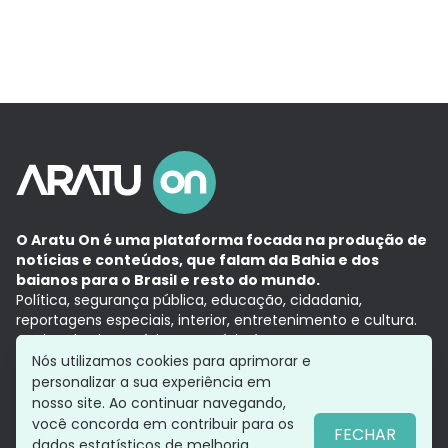
O Aratu On é uma plataforma focada na produção de
notícias e conteúdos, que falam da Bahia e dos
baianos para o Brasil e resto do mundo.
Política, segurança pública, educação, cidadania,
reportagens especiais, interior, entretenimento e cultura.
Aqui, tudo vira notícia e a notícia é no tempo presente,
com a credibilidade do
Grupo Aratu.
Nós utilizamos cookies para aprimorar e
Grupo Aratu
Política de privacidade
Anuncie conosco
personalizar a sua experiência em
nosso site. Ao continuar navegando,
você concorda em contribuir para os
FECHAR
dados estatísticos de melhoria.