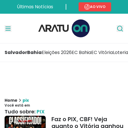
Últimas Notícias
AO VIVO
Salvador
Bahia
Eleições 2026
EC Bahia
EC Vitória
Loteri
Home
pix
Você está em
Tudo sobre:
PIX
Faz o PIX, CBF! Veja
quanto o Vitória ganhou