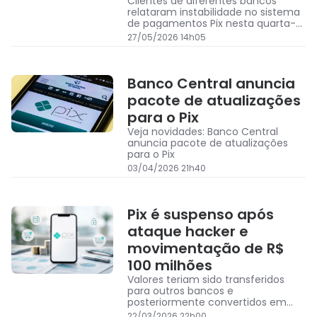
Clientes de diferentes bancos
relataram instabilidade no sistema
de pagamentos Pix nesta quarta-
feira (27)
27/05/2026 14h05
Banco Central anuncia
pacote de atualizações
para o Pix
Veja novidades: Banco Central
anuncia pacote de atualizações
para o Pix
03/04/2026 21h40
Pix é suspenso após
ataque hacker e
movimentação de R$
100 milhões
Valores teriam sido transferidos
para outros bancos e
posteriormente convertidos em
criptmoedas
22/03/2026 22h00