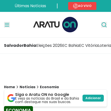
Últimas Notícias
AO VIVO
Salvador
Bahia
Eleições 2026
EC Bahia
EC Vitória
Loteri
Home
Notícias
Economia
Siga o Aratu ON no Google
E veja as notícias do Brasil e da Bahia
Adicionar
com destaque nas suas buscas.
ECONOMIA