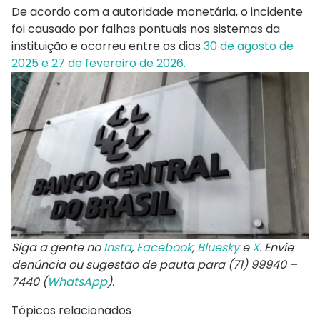
De acordo com a autoridade monetária, o incidente
foi causado por falhas pontuais nos sistemas da
instituição e ocorreu entre os dias
30 de agosto de
2025 e 27 de fevereiro de 2026.
Siga a gente no
Insta
,
Facebook
,
Bluesky
e
X
. Envie
denúncia ou sugestão de pauta para (71) 99940 –
7440 (
WhatsApp
).
Tópicos relacionados