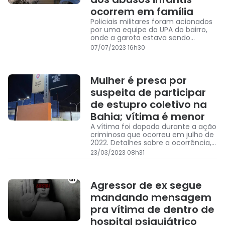
ocorrem em família
Policiais militares foram acionados
por uma equipe da UPA do bairro,
onde a garota estava sendo
atendida
07/07/2023 16h30
Mulher é presa por
suspeita de participar
de estupro coletivo na
Bahia; vítima é menor
A vítima foi dopada durante a ação
criminosa que ocorreu em julho de
2022. Detalhes sobre a ocorrência,
conforme a PC, não estão sendo
23/03/2023 08h31
divulgados, porque o inquérito
acontece em segredo de Justiça.
Agressor de ex segue
mandando mensagem
pra vítima de dentro de
hospital psiquiátrico