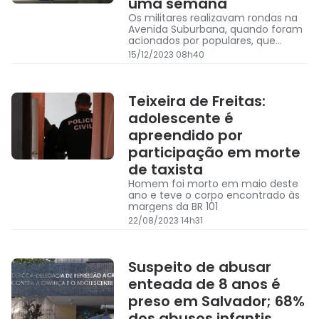
uma semana
Os militares realizavam rondas na
Avenida Suburbana, quando foram
acionados por populares, que
relataram que um coletivo estaria
15/12/2023 08h40
sendo roubado nas imediações.
Teixeira de Freitas:
adolescente é
apreendido por
participação em morte
de taxista
Homem foi morto em maio deste
ano e teve o corpo encontrado às
margens da BR 101
22/08/2023 14h31
Suspeito de abusar
enteada de 8 anos é
preso em Salvador; 68%
dos abusos infantis