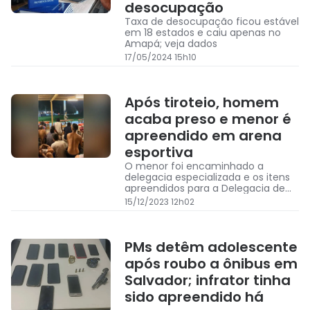
desocupação
Taxa de desocupação ficou estável
em 18 estados e caiu apenas no
Amapá; veja dados
17/05/2024 15h10
Após tiroteio, homem
acaba preso e menor é
apreendido em arena
esportiva
O menor foi encaminhado a
delegacia especializada e os itens
apreendidos para a Delegacia de
Furtos e Roubos.
15/12/2023 12h02
PMs detêm adolescente
após roubo a ônibus em
Salvador; infrator tinha
sido apreendido há