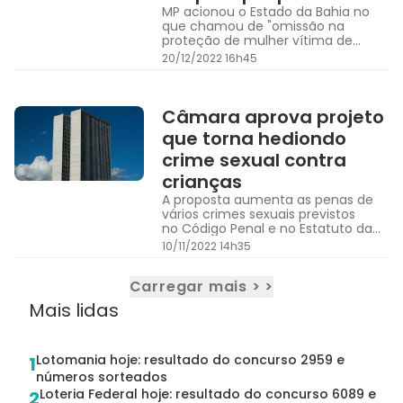
MP acionou o Estado da Bahia no
que chamou de "omissão na
proteção de mulher vítima de
violência"
20/12/2022 16h45
Câmara aprova projeto
que torna hediondo
crime sexual contra
crianças
A proposta aumenta as penas de
vários crimes sexuais previstos
no Código Penal e no Estatuto da
Criança e do Adolescente (ECA).
10/11/2022 14h35
Carregar mais > >
Mais lidas
Lotomania hoje: resultado do concurso 2959 e
1
números sorteados
Loteria Federal hoje: resultado do concurso 6089 e
2