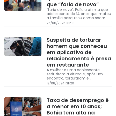
que “faria de novo”
“faria de novo”: Polícia afirma que
adolescente de 14 anos que matou
a família pesquisou como sacar
FGTS de falecido e investiga se há
26/06/2025 18h18
participação da namorada
Suspeita de torturar
homem que conheceu
em aplicativo de
relacionamento é presa
em restaurante
A mulher e uma adolescente
seduziram a vítima e, após um
encontro, torturaram e
extorquiram dinheiro do rapaz
12/08/2024 13h20
Taxa de desemprego é
a menor em 10 anos;
Bahia tem alta na