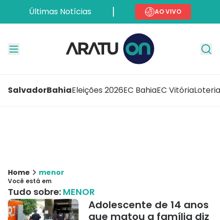
Últimas Notícias
AO VIVO
Salvador
Bahia
Eleições 2026
EC Bahia
EC Vitória
Loteri
Home
menor
Você está em
Tudo sobre:
MENOR
Adolescente de 14 anos
que matou a família diz