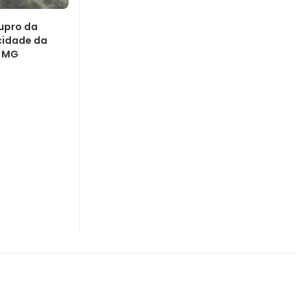
upro da
 cidade da
m MG