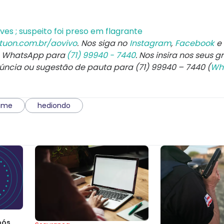
es ; suspeito foi preso em flagrante
tuon.com.br/aovivo
. Nos siga no
Instagram
,
Facebook
e
e WhatsApp para
(71) 99940 - 7440
. Nos insira nos seus g
núncia ou sugestão de pauta para (71) 99940 – 7440 (
Wh
rime
hediondo
pós