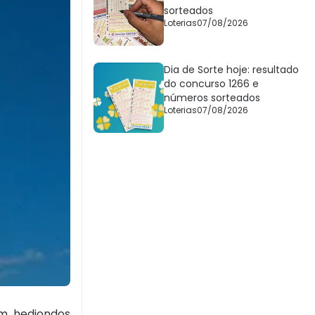
sorteados
Loterias
07/08/2026
Dia de Sorte hoje: resultado
do concurso 1266 e
números sorteados
Loterias
07/08/2026
am hediondos