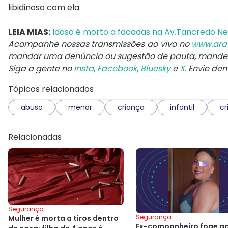
libidinoso com ela
LEIA MIAS:
Idoso é morto a facadas na Av.Tancredo Nev
Acompanhe nossas transmissões ao vivo no
www.ara
mandar uma denúncia ou sugestão de pauta, mand
Siga a gente no
Insta
,
Facebook
,
Bluesky
e
X
. Envie de
Tópicos relacionados
abuso
menor
criança
infantil
c
Relacionadas
Segurança
Segurança
Mulher é morta a tiros dentro
Ex-companheiro foge a