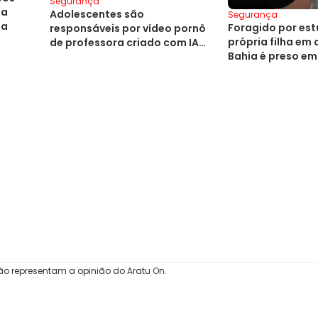
Segurança
ba
Adolescentes são
Segurança
ia
Foragido por est
responsáveis por vídeo pornô
própria filha em
de professora criado com IA
Bahia é preso e
na Bahia
ão representam a opinião do Aratu On.