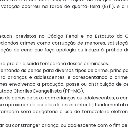
 votação ocorreu na tarde de quarta-feira (9/11), e a 
xuais previstos no Código Penal e no Estatuto da 
hediondos crimes como corrupção de menores, satisfaçã
gação de cena que faça apologia ou induza à prática d
a proibir a saída temporária desses criminosos.
ntando as penas para diversos tipos de crime, princi
tra crianças e adolescentes, e acrescentando o crim
imes envolvendo a produção, posse ou distribuição de 
putado Charlles Evangelhista (PP-MG).
ção de cenas de sexo com crianças ou adolescentes, o c
se aproximar de escolas de ensino infantil, fundamental 
Também será obrigatório o uso de tornozeleira eletrôn
iar ou constranger criança, ou adolescente com o fim de