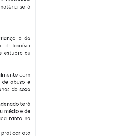
matéria será
Criança e do
o de lascívia
e estupro ou
palmente com
e de abuso e
cenas de sexo
ondenado terá
ou médio e de
ica tanto na
 praticar ato