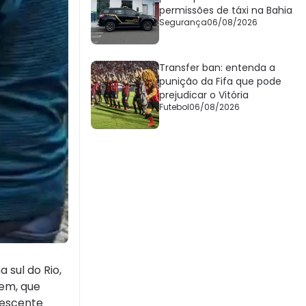
permissões de táxi na Bahia
Segurança
06/08/2026
Transfer ban: entenda a
punição da Fifa que pode
prejudicar o Vitória
Futebol
06/08/2026
 sul do Rio,
mem, que
lescente