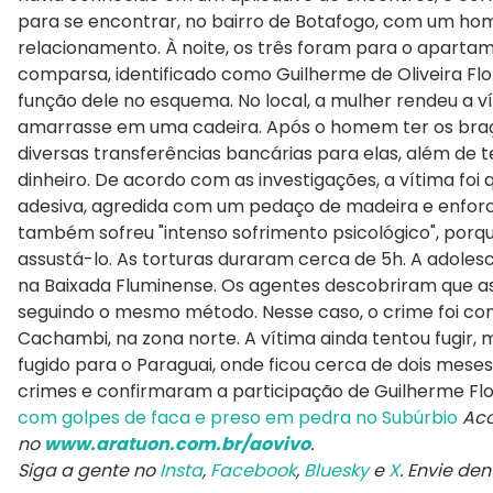
para se encontrar, no bairro de Botafogo, com um ho
relacionamento. À noite, os três foram para o apart
comparsa, identificado como Guilherme de Oliveira Flo
função dele no esquema. No local, a mulher rendeu a 
amarrasse em uma cadeira. Após o homem ter os braço
diversas transferências bancárias para elas, além de 
dinheiro. De acordo com as investigações, a vítima f
adesiva, agredida com um pedaço de madeira e enfor
também sofreu "intenso sofrimento psicológico", porqu
assustá-lo. As torturas duraram cerca de 5h. A adoles
na Baixada Fluminense. Os agentes descobriram que as
seguindo o mesmo método. Nesse caso, o crime foi c
Cachambi, na zona norte. A vítima ainda tentou fugir, 
fugido para o Paraguai, onde ficou cerca de dois meses
crimes e confirmaram a participação de Guilherme Flor
com golpes de faca e preso em pedra no Subúrbio
Aco
no
www.aratuon.com.br/aovivo
.
Siga a gente no
Insta
,
Facebook
,
Bluesky
e
X
. Envie de