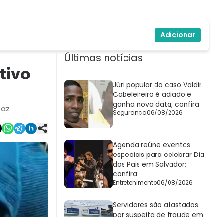
Adicionar
Últimas notícias
tivo
Júri popular do caso Valdir
Cabeleireiro é adiado e
ganha nova data; confira
paz
Segurança
06/08/2026
Agenda reúne eventos
especiais para celebrar Dia
dos Pais em Salvador;
confira
Entretenimento
06/08/2026
Servidores são afastados
por suspeita de fraude em