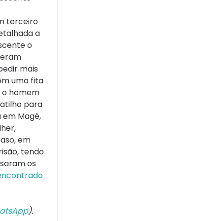
m terceiro
etalhada a
scente o
izeram
pedir mais
om uma fita
s, o homem
atilho para
da em Magé,
her,
caso, em
risão, tendo
essaram os
encontrado
atsApp
).