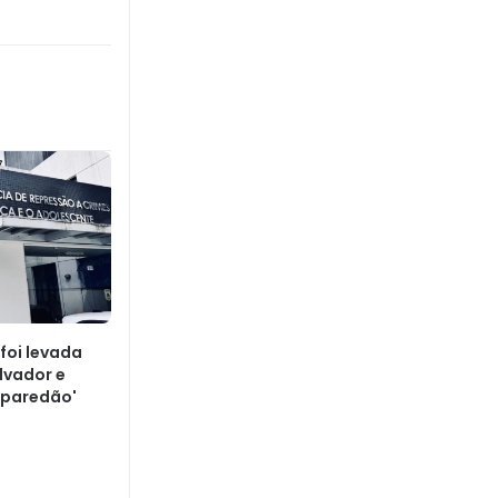
 foi levada
lvador e
'paredão'