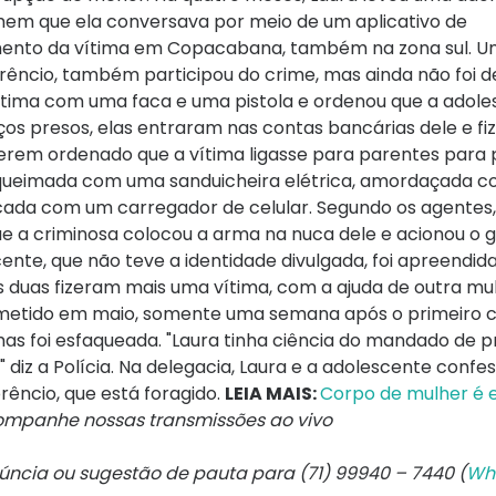
mem que ela conversava por meio de um aplicativo de
amento da vítima em Copacabana, também na zona sul. U
rêncio, também participou do crime, mas ainda não foi d
vítima com uma faca e uma pistola e ordenou que a adole
s presos, elas entraram nas contas bancárias dele e f
terem ordenado que a vítima ligasse para parentes para 
oi queimada com uma sanduicheira elétrica, amordaçada c
cada com um carregador de celular. Segundo os agente
e a criminosa colocou a arma na nuca dele e acionou o g
cente, que não teve a identidade divulgada, foi apreendi
 duas fizeram mais uma vítima, com a ajuda de outra mul
ometido em maio, somente uma semana após o primeiro 
mas foi esfaqueada. "Laura tinha ciência do mandado de p
" diz a Polícia. Na delegacia, Laura e a adolescente conf
êncio, que está foragido.
LEIA MAIS:
Corpo de mulher é 
mpanhe nossas transmissões ao vivo
núncia ou sugestão de pauta para (71) 99940 – 7440 (
Wh