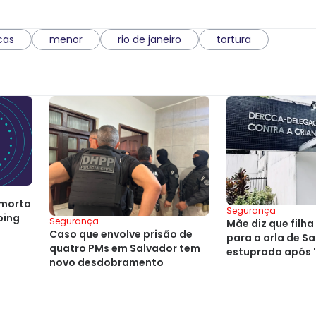
cas
menor
rio de janeiro
tortura
 morto
Segurança
ping
Segurança
Mãe diz que filha
Caso que envolve prisão de
para a orla de Sa
quatro PMs em Salvador tem
estuprada após 
novo desdobramento