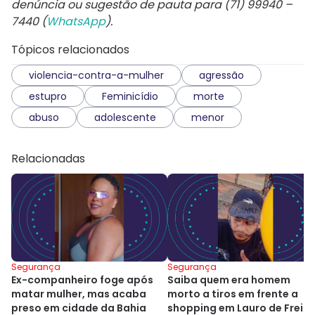
denúncia ou sugestão de pauta para (71) 99940 –
7440 (
WhatsApp
).
Tópicos relacionados
violencia-contra-a-mulher
agressão
estupro
Feminicídio
morte
abuso
adolescente
menor
Relacionadas
Segurança
Segurança
Ex-companheiro foge após
Saiba quem era homem
matar mulher, mas acaba
morto a tiros em frente a
preso em cidade da Bahia
shopping em Lauro de Freit