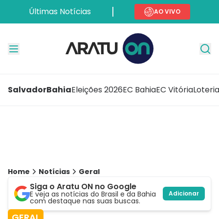
Últimas Notícias
AO VIVO
Salvador
Bahia
Eleições 2026
EC Bahia
EC Vitória
Loteri
Home
Notícias
Geral
Siga o Aratu ON no Google
E veja as notícias do Brasil e da Bahia
Adicionar
com destaque nas suas buscas.
GERAL