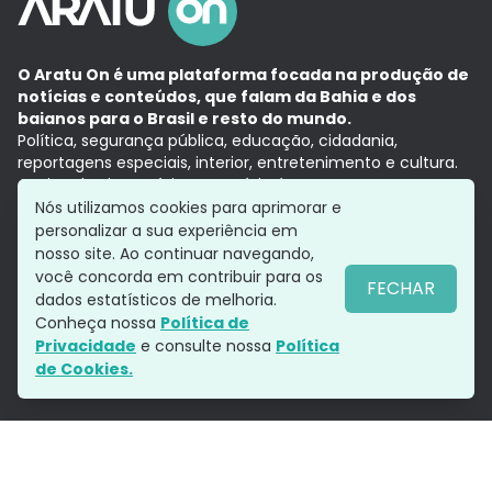
O Aratu On é uma plataforma focada na produção de
notícias e conteúdos, que falam da Bahia e dos
baianos para o Brasil e resto do mundo.
Política, segurança pública, educação, cidadania,
reportagens especiais, interior, entretenimento e cultura.
Aqui, tudo vira notícia e a notícia é no tempo presente,
com a credibilidade do
Grupo Aratu.
Nós utilizamos cookies para aprimorar e
Grupo Aratu
Política de privacidade
Anuncie conosco
personalizar a sua experiência em
nosso site. Ao continuar navegando,
você concorda em contribuir para os
FECHAR
dados estatísticos de melhoria.
Siga-nos
Conheça nossa
Política de
Privacidade
e consulte nossa
Política
de Cookies.