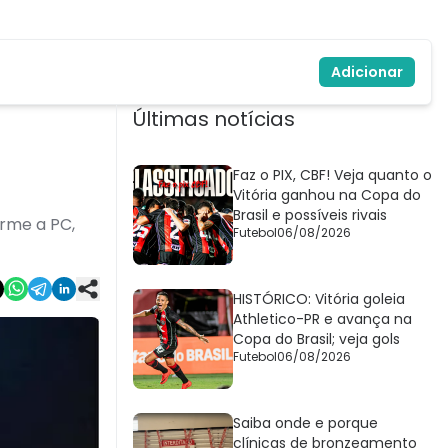
Adicionar
Últimas notícias
Faz o PIX, CBF! Veja quanto o
Vitória ganhou na Copa do
Brasil e possíveis rivais
orme a PC,
Futebol
06/08/2026
HISTÓRICO: Vitória goleia
Athletico-PR e avança na
Copa do Brasil; veja gols
Futebol
06/08/2026
Saiba onde e porque
clínicas de bronzeamento