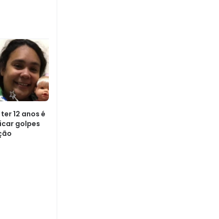
 ter 12 anos é
icar golpes
ção