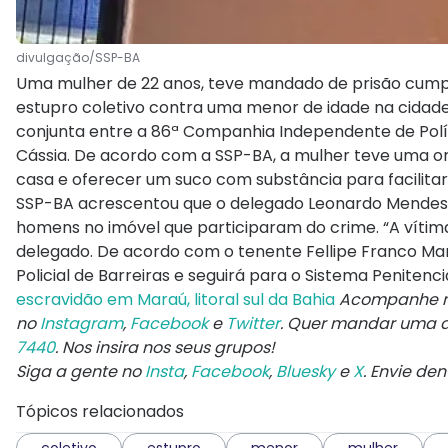
divulgação/SSP-BA
Uma mulher de 22 anos, teve mandado de prisão cumpri
estupro coletivo contra uma menor de idade na cidade 
conjunta entre a 86ª Companhia Independente de Polícia
Cássia. De acordo com a SSP-BA, a mulher teve uma o
casa e oferecer um suco com substância para facilitar 
SSP-BA acrescentou que o delegado Leonardo Mendes, 
homens no imóvel que participaram do crime. “A vítima 
delegado. De acordo com o tenente Fellipe Franco Mart
Policial de Barreiras e seguirá para o Sistema Penitenci
escravidão em Maraú, litoral sul da Bahia
Acompanhe no
no
Instagram
,
Facebook
e
Twitter
. Quer mandar uma 
7440
. Nos insira nos seus grupos!
Siga a gente no
Insta
,
Facebook
,
Bluesky
e
X
. Envie de
Tópicos relacionados
coletivo
estupro
menor
mulher