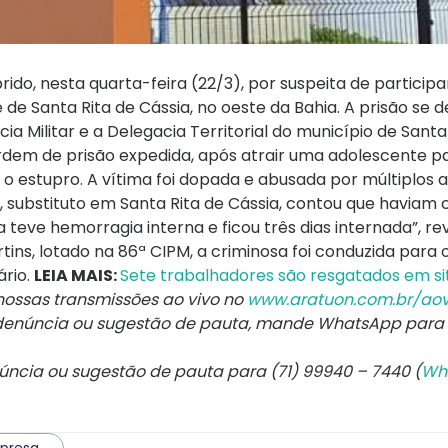
do, nesta quarta-feira (22/3), por suspeita de particip
de Santa Rita de Cássia, no oeste da Bahia. A prisão se 
 Militar e a Delegacia Territorial do município de Santa
rdem de prisão expedida, após atrair uma adolescente 
o estupro. A vítima foi dopada e abusada por múltiplos a
substituto em Santa Rita de Cássia, contou que haviam 
teve hemorragia interna e ficou três dias internada”, re
ins, lotado na 86ª CIPM, a criminosa foi conduzida para
ário.
LEIA MAIS:
Sete trabalhadores são resgatados em s
ssas transmissões ao vivo no
www.aratuon.com.br/aov
denúncia ou sugestão de pauta, mande WhatsApp para
núncia ou sugestão de pauta para (71) 99940 – 7440 (
Wh
presa