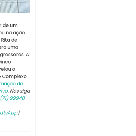
ar de um
deu na ação
 Rita de
para uma
gressores. A
cinco
velou o
 o Complexo
ituação de
ivo
. Nos siga
(71) 99940 –
atsApp
).