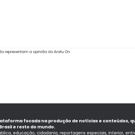
ão representam a opinião do Aratu On.
lataforma focada na produção de notícias e conteúdos, q
Brasil e resto do mundo.
ública, educação, cidadania, reportagens especiais, interior, ent