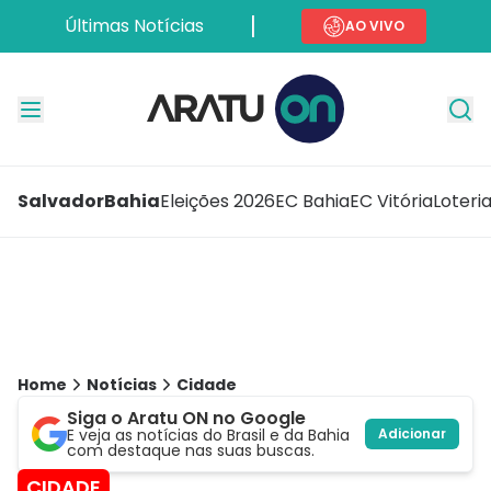
Últimas Notícias
AO VIVO
Salvador
Bahia
Eleições 2026
EC Bahia
EC Vitória
Loteri
Home
Notícias
Cidade
Siga o Aratu ON no Google
E veja as notícias do Brasil e da Bahia
Adicionar
com destaque nas suas buscas.
CIDADE