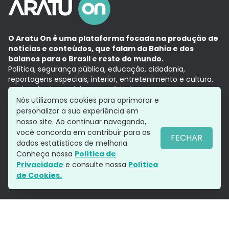
O Aratu On é uma plataforma focada na produção de
notícias e conteúdos, que falam da Bahia e dos
baianos para o Brasil e resto do mundo.
Política, segurança pública, educação, cidadania,
reportagens especiais, interior, entretenimento e cultura.
Aqui, tudo vira notícia e a notícia é no tempo presente,
com a credibilidade do
Grupo Aratu.
Nós utilizamos cookies para aprimorar e
Grupo Aratu
Política de privacidade
Anuncie conosco
personalizar a sua experiência em
nosso site. Ao continuar navegando,
você concorda em contribuir para os
FECHAR
dados estatísticos de melhoria.
Siga-nos
Conheça nossa
Política de
Privacidade
e consulte nossa
Política
de Cookies.