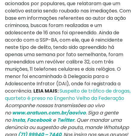
acionados por populares, que relataram que um
coletivo estaria sendo roubado nas imediações. Com
base em informações referentes ao autor da ação
criminosa, buscas foram realizadas e um
adolescente de 16 anos foi apreendido. Ainda de
acordo com a SSP-BA, com ele, que é reincidente
neste tipo de delito, tendo sido apreendido há
apenas uma semana por fato semelhante, foram
apreendidos um revólver calibre 32, com três
munições, 11 telefones celulares e dois relógios. O
menor foi encaminhado à Delegacia para o
Adolescente Infrator (DAI), onde foi registrada a
ocorrência.
LEIA MAIS:
Suspeito de tráfico de drogas,
quarteto é preso no Engenho Velho da Federação
Acompanhe nossas transmissões ao vivo
no
www.aratuon.com.br/aovivo
. Siga a gente
no
Insta
,
Facebook
e
Twitter
. Quer mandar uma
denúncia ou sugestão de pauta, mande WhatsApp
para
(71) 99940 – 7440
. Nos insira nos seus grupos!