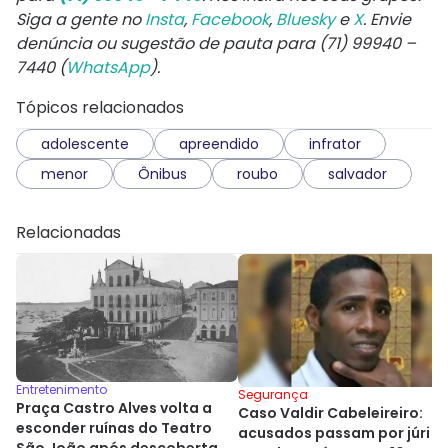
Siga a gente no
Insta
,
Facebook
,
Bluesky
e
X
. Envie
denúncia ou sugestão de pauta para (71) 99940 –
7440 (
WhatsApp
).
Tópicos relacionados
adolescente
apreendido
infrator
menor
Ônibus
roubo
salvador
Relacionadas
Entretenimento
Segurança
Praça Castro Alves volta a
Caso Valdir Cabeleireiro:
esconder ruínas do Teatro
acusados passam por júri
São João após descoberta