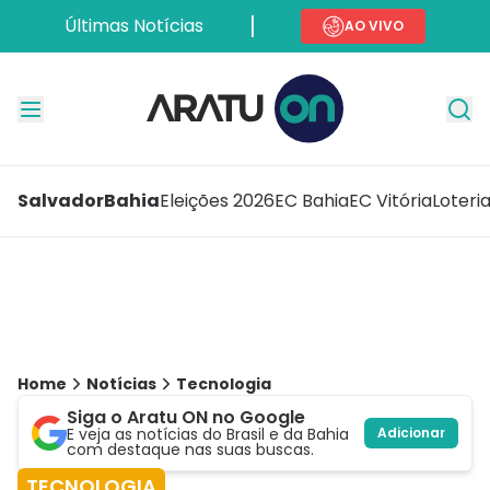
Últimas Notícias
AO VIVO
Salvador
Bahia
Eleições 2026
EC Bahia
EC Vitória
Loteri
Home
Notícias
Tecnologia
Siga o Aratu ON no Google
E veja as notícias do Brasil e da Bahia
Adicionar
com destaque nas suas buscas.
TECNOLOGIA