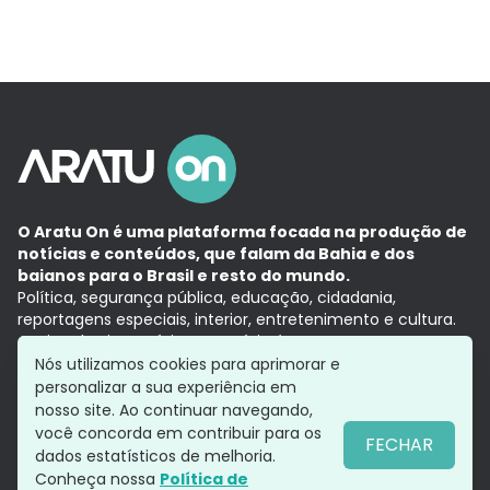
O Aratu On é uma plataforma focada na produção de
notícias e conteúdos, que falam da Bahia e dos
baianos para o Brasil e resto do mundo.
Política, segurança pública, educação, cidadania,
reportagens especiais, interior, entretenimento e cultura.
Aqui, tudo vira notícia e a notícia é no tempo presente,
com a credibilidade do
Grupo Aratu.
Nós utilizamos cookies para aprimorar e
Grupo Aratu
Política de privacidade
Anuncie conosco
personalizar a sua experiência em
nosso site. Ao continuar navegando,
você concorda em contribuir para os
FECHAR
dados estatísticos de melhoria.
Siga-nos
Conheça nossa
Política de