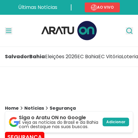
Últimas Notícias
AO VIVO
Salvador
Bahia
Eleições 2026
EC Bahia
EC Vitória
Loteri
Home
Notícias
Segurança
Siga o Aratu ON no Google
E veja as notícias do Brasil e da Bahia
Adicionar
com destaque nas suas buscas.
SEGURANÇA