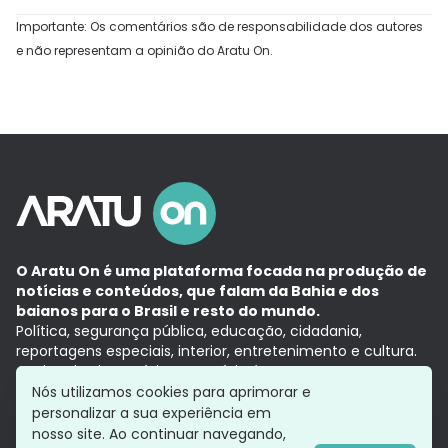
Importante: Os comentários são de responsabilidade dos autores
e não representam a opinião do Aratu On.
O Aratu On é uma plataforma focada na produção de
notícias e conteúdos, que falam da Bahia e dos
baianos para o Brasil e resto do mundo.
Política, segurança pública, educação, cidadania,
reportagens especiais, interior, entretenimento e cultura.
Aqui, tudo vira notícia e a notícia é no tempo presente,
com a credibilidade do
Grupo Aratu.
Nós utilizamos cookies para aprimorar e
Grupo Aratu
Política de privacidade
Anuncie conosco
personalizar a sua experiência em
nosso site. Ao continuar navegando,