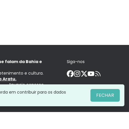
ue falam da Bahia e
Siga-nos
retenimento e cultura.
 Aratu.
Anuncie conosco
orda em contribuir para os dados
FECHAR