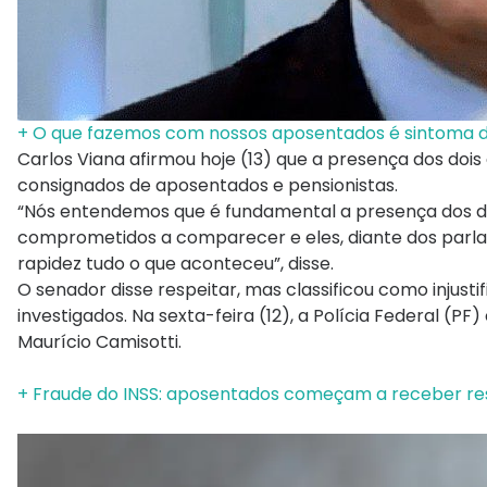
+ O que fazemos com nossos aposentados é sintoma d
Carlos Viana afirmou hoje (13) que a presença dos doi
consignados de aposentados e pensionistas.
“Nós entendemos que é fundamental a presença dos dois
comprometidos a comparecer e eles, diante dos parla
rapidez tudo o que aconteceu”, disse.
O senador disse respeitar, mas classificou como injust
investigados. Na sexta-feira (12), a Polícia Federal (P
Maurício Camisotti.
+ Fraude do INSS: aposentados começam a receber re