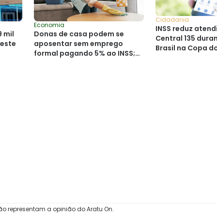
Cidadania
Economia
INSS reduz aten
9 mil
Donas de casa podem se
Central 135 dura
neste
aposentar sem emprego
Brasil na Copa 
formal pagando 5% ao INSS;
saiba como
ão representam a opinião do Aratu On.