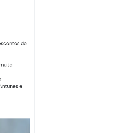
descontos de
 muita
s
 Antunes e