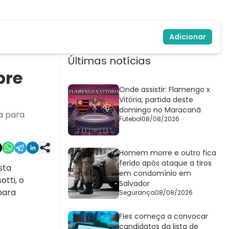
Adicionar
Últimas notícias
bre
Onde assistir: Flamengo x
Vitória, partida deste
domingo no Maracanã
a para
Futebol
08/08/2026
Homem morre e outro fica
ferido após ataque a tiros
sta
em condomínio em
tti, o
Salvador
para
Segurança
08/08/2026
Fies começa a convocar
candidatos da lista de