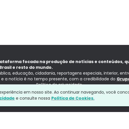
lataforma focada na produção de notícias e conteúdos, q
Brasil e resto do mundo.
ública, educação, cidadania, reportagens especiais, interior, ent
ia e a notícia é no tempo presente, com a credibilidade do
Grupo
Política de privacidade
a experiência em nosso site. Ao continuar navegando, você conc
acidade
e consulte nossa
Política de Cookies.