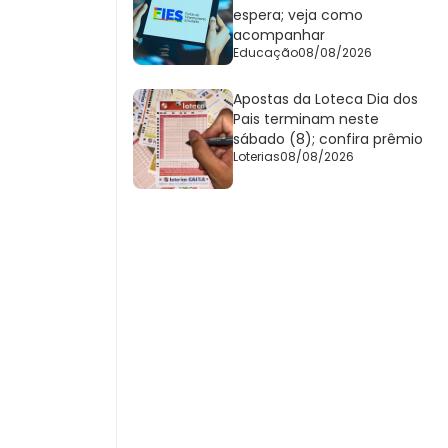
espera; veja como
acompanhar
Educação
08/08/2026
Apostas da Loteca Dia dos
Pais terminam neste
sábado (8); confira prêmio
Loterias
08/08/2026