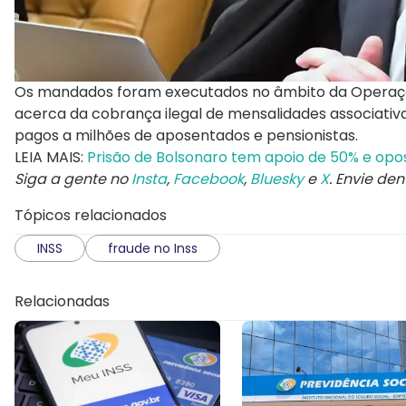
Os mandados foram executados no âmbito da Operação
acerca da cobrança ilegal de mensalidades associativ
pagos a milhões de aposentados e pensionistas.
LEIA MAIS:
Prisão de Bolsonaro tem apoio de 50% e opo
Siga a gente no
Insta
,
Facebook
,
Bluesky
e
X
. Envie de
Tópicos relacionados
INSS
fraude no Inss
Relacionadas