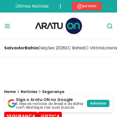
Últimas Notícias
AO VIVO
Salvador
Bahia
Eleições 2026
EC Bahia
EC Vitória
Loteri
Home
Notícias
Segurança
Siga o Aratu ON no Google
E veja as notícias do Brasil e da Bahia
Adicionar
com destaque nas suas buscas.
SEGURANÇA
JUSTIÇA