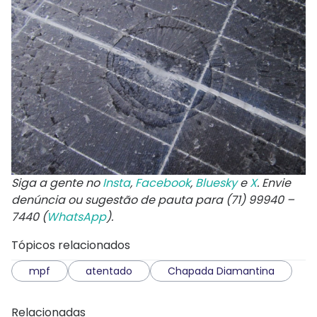
Siga a gente no
Insta
,
Facebook
,
Bluesky
e
X
. Envie
denúncia ou sugestão de pauta para (71) 99940 –
7440 (
WhatsApp
).
Tópicos relacionados
mpf
atentado
Chapada Diamantina
Relacionadas