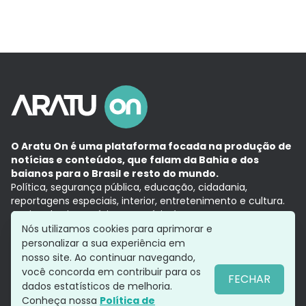
O Aratu On é uma plataforma focada na produção de
notícias e conteúdos, que falam da Bahia e dos
baianos para o Brasil e resto do mundo.
Política, segurança pública, educação, cidadania,
reportagens especiais, interior, entretenimento e cultura.
Aqui, tudo vira notícia e a notícia é no tempo presente,
com a credibilidade do
Grupo Aratu.
Nós utilizamos cookies para aprimorar e
Grupo Aratu
Política de privacidade
Anuncie conosco
personalizar a sua experiência em
nosso site. Ao continuar navegando,
você concorda em contribuir para os
FECHAR
dados estatísticos de melhoria.
Siga-nos
Conheça nossa
Política de