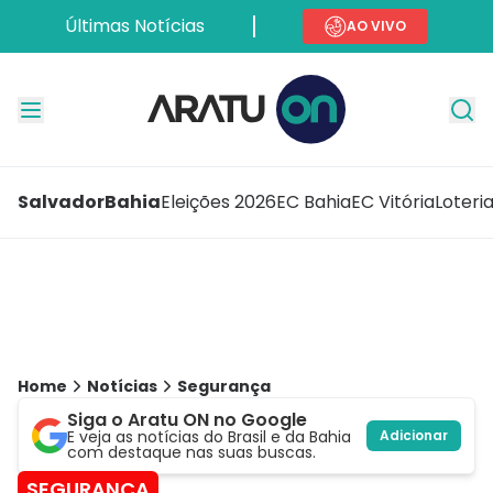
Últimas Notícias
AO VIVO
Salvador
Bahia
Eleições 2026
EC Bahia
EC Vitória
Loteri
Home
Notícias
Segurança
Siga o Aratu ON no Google
E veja as notícias do Brasil e da Bahia
Adicionar
com destaque nas suas buscas.
SEGURANÇA