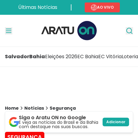
Últimas Notícias
AO VIVO
Salvador
Bahia
Eleições 2026
EC Bahia
EC Vitória
Loteri
Home
Notícias
Segurança
Siga o Aratu ON no Google
E veja as notícias do Brasil e da Bahia
Adicionar
com destaque nas suas buscas.
SEGURANÇA