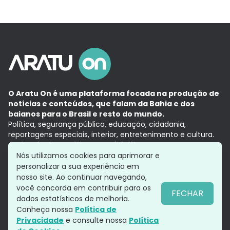
O Aratu On é uma plataforma focada na produção de
notícias e conteúdos, que falam da Bahia e dos
baianos para o Brasil e resto do mundo.
Política, segurança pública, educação, cidadania,
reportagens especiais, interior, entretenimento e cultura.
Aqui, tudo vira notícia e a notícia é no tempo presente,
com a credibilidade do
Grupo Aratu.
Nós utilizamos cookies para aprimorar e
Grupo Aratu
Política de privacidade
Anuncie conosco
personalizar a sua experiência em
nosso site. Ao continuar navegando,
você concorda em contribuir para os
FECHAR
dados estatísticos de melhoria.
Siga-nos
Conheça nossa
Política de
Privacidade
e consulte nossa
Política