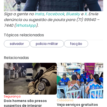
Siga a gente no
Insta
,
Facebook
,
Bluesky
e
X
. Envie
denúncia ou sugestão de pauta para (71) 99940 –
7440 (
WhatsApp
).
Tópicos relacionados
salvador
policia militar
facção
Relacionadas
Segurança
Cidadania
Dois homens são presos
Veja serviços gratuitos
suspeitos de integrar