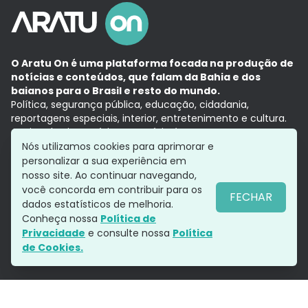
O Aratu On é uma plataforma focada na produção de
notícias e conteúdos, que falam da Bahia e dos
baianos para o Brasil e resto do mundo.
Política, segurança pública, educação, cidadania,
reportagens especiais, interior, entretenimento e cultura.
Aqui, tudo vira notícia e a notícia é no tempo presente,
com a credibilidade do
Grupo Aratu.
Nós utilizamos cookies para aprimorar e
Grupo Aratu
Política de privacidade
Anuncie conosco
personalizar a sua experiência em
nosso site. Ao continuar navegando,
você concorda em contribuir para os
FECHAR
dados estatísticos de melhoria.
Siga-nos
Conheça nossa
Política de
Privacidade
e consulte nossa
Política
de Cookies.