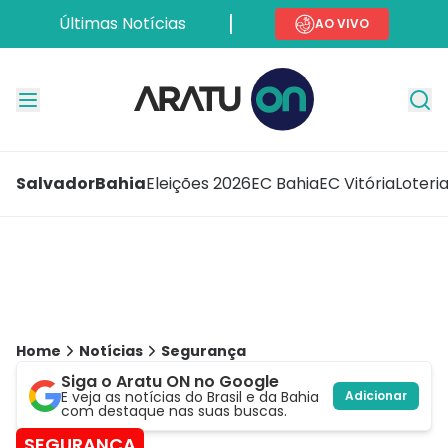
Últimas Notícias
AO VIVO
Salvador
Bahia
Eleições 2026
EC Bahia
EC Vitória
Loteri
Home
Notícias
Segurança
Siga o Aratu ON no Google
E veja as notícias do Brasil e da Bahia
Adicionar
com destaque nas suas buscas.
SEGURANÇA