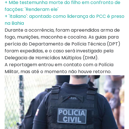
+ Mãe testemunha morte do filho em confronto de
facções: 'Renderam ele'
+ 'Italiano': apontado como liderança do PCC é preso
na Bahia
Durante a ocorrência, foram apreendidos arma de
fogo, munições, maconha e cocaína. As guias para
perícia do Departamento de Polícia Técnica (DPT)
foram expedidas, e o caso será investigado pela
Delegacia de Homicídios Múltiplos (DHM).
A reportagem entrou em contato com a Polícia
Militar, mas até o momento não houve retorno.