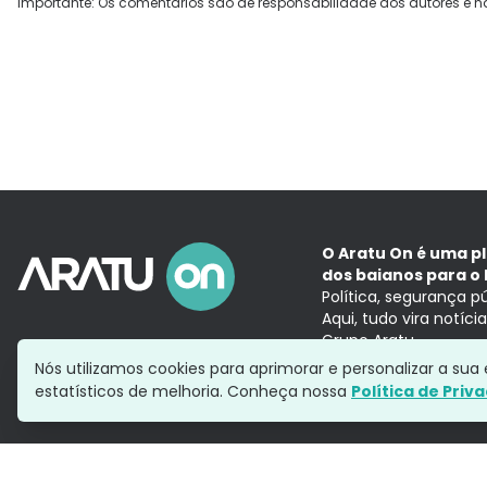
Importante: Os comentários são de responsabilidade dos autores e n
O Aratu On é uma p
dos baianos para o 
Política, segurança p
Aqui, tudo vira notíc
Grupo Aratu
Nós utilizamos cookies para aprimorar e personalizar a su
estatísticos de melhoria. Conheça nossa
Política de Priv