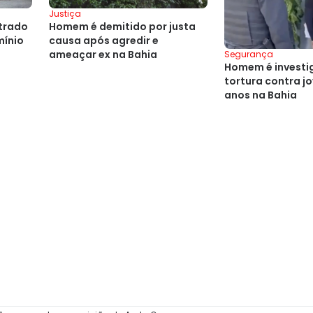
Justiça
ntrado
Homem é demitido por justa
mínio
causa após agredir e
ameaçar ex na Bahia
Segurança
Homem é investi
tortura contra j
anos na Bahia