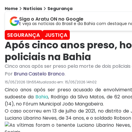
Home
Notícias
Segurança
Siga o Aratu ON no Google
E veja as notícias do Brasil e da Bahia com destaque n
SEGURANÇA
JUSTIÇA
Após cinco anos preso, h
policiais na Bahia
Cinco anos após ser preso pela morte de dois policiais 
Por
Bruna Castelo Branco
.
15/05/2026 13h55
Atualizado em:
15/05/2026 14h02
Cinco anos após ser preso acusado de envolvimen
sudoeste da
Bahia
, Rodrigo da Silva Matos, de 62 ano
(14), no Fórum Municipal João Mangabeira.
O caso ocorreu em 13 de julho de 2021, no distrito de
Luciano Libarino Neves
, de 34 anos, e o soldado
Robson 