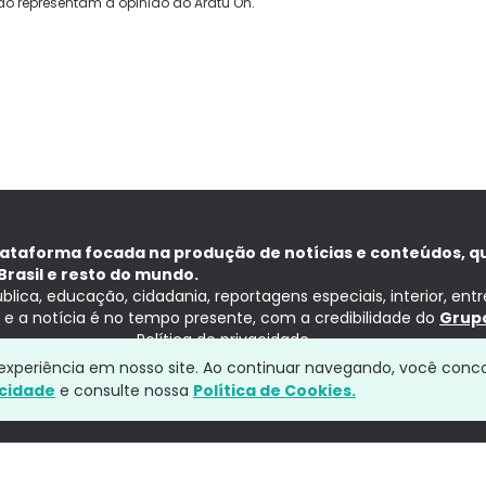
ão representam a opinião do Aratu On.
lataforma focada na produção de notícias e conteúdos, q
Brasil e resto do mundo.
ública, educação, cidadania, reportagens especiais, interior, ent
ia e a notícia é no tempo presente, com a credibilidade do
Grupo
Política de privacidade
a experiência em nosso site. Ao continuar navegando, você conc
acidade
e consulte nossa
Política de Cookies.