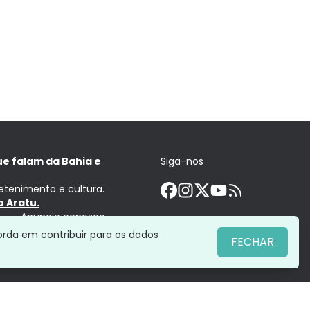
ue falam da Bahia e
Siga-nos
retenimento e cultura.
 Aratu.
Anuncie conosco
orda em contribuir para os dados
FECHAR