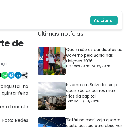
Adicionar
Últimas notícias
te de
Quem são os candidatos ao
Governo pela Bahia nas
Eleições 2026
tiça
Eleições 2026
06/08/2026
Inverno em Salvador: veja
onquista, no
quais são os bairros mais
quinta-feira
frios da capital
Tempo
06/08/2026
ram o tenente
'Safári no mar': veja quanto
custa passeio para observar