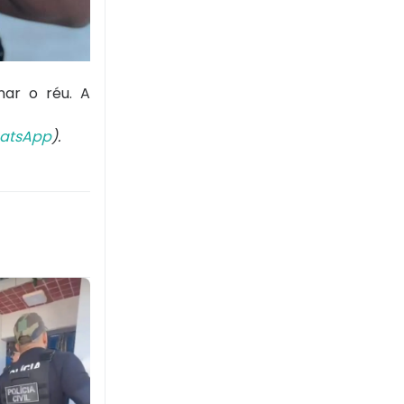
nar o réu. A
atsApp
).