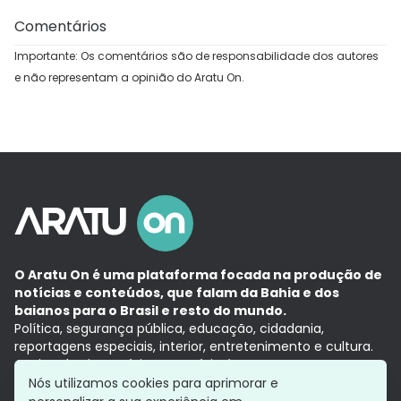
Comentários
Importante: Os comentários são de responsabilidade dos autores
e não representam a opinião do Aratu On.
O Aratu On é uma plataforma focada na produção de
notícias e conteúdos, que falam da Bahia e dos
baianos para o Brasil e resto do mundo.
Política, segurança pública, educação, cidadania,
reportagens especiais, interior, entretenimento e cultura.
Aqui, tudo vira notícia e a notícia é no tempo presente,
com a credibilidade do
Grupo Aratu.
Nós utilizamos cookies para aprimorar e
Grupo Aratu
Política de privacidade
Anuncie conosco