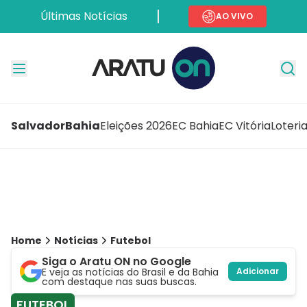
Últimas Notícias
AO VIVO
Salvador
Bahia
Eleições 2026
EC Bahia
EC Vitória
Loteri
Home
Notícias
Futebol
Siga o Aratu ON no Google
E veja as notícias do Brasil e da Bahia
Adicionar
com destaque nas suas buscas.
FUTEBOL