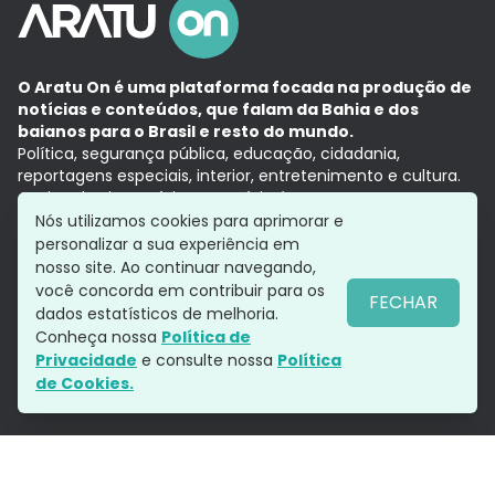
O Aratu On é uma plataforma focada na produção de
notícias e conteúdos, que falam da Bahia e dos
baianos para o Brasil e resto do mundo.
Política, segurança pública, educação, cidadania,
reportagens especiais, interior, entretenimento e cultura.
Aqui, tudo vira notícia e a notícia é no tempo presente,
com a credibilidade do
Grupo Aratu.
Nós utilizamos cookies para aprimorar e
Grupo Aratu
Política de privacidade
Anuncie conosco
personalizar a sua experiência em
nosso site. Ao continuar navegando,
você concorda em contribuir para os
FECHAR
dados estatísticos de melhoria.
Siga-nos
Conheça nossa
Política de
Privacidade
e consulte nossa
Política
de Cookies.