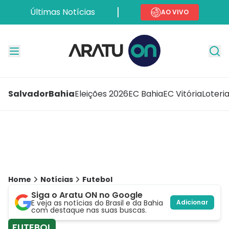
Últimas Notícias
AO VIVO
Salvador
Bahia
Eleições 2026
EC Bahia
EC Vitória
Loteri
Home
Notícias
Futebol
Siga o Aratu ON no Google
E veja as notícias do Brasil e da Bahia
Adicionar
com destaque nas suas buscas.
FUTEBOL