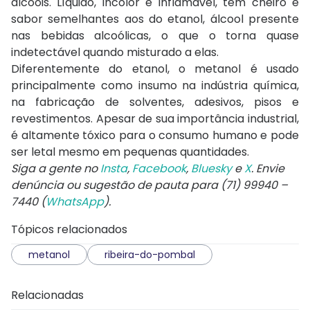
álcoois. Líquido, incolor e inflamável, tem cheiro e
sabor semelhantes aos do etanol, álcool presente
nas bebidas alcoólicas, o que o torna quase
indetectável quando misturado a elas.
Diferentemente do etanol, o metanol é usado
principalmente como insumo na indústria química,
na fabricação de solventes, adesivos, pisos e
revestimentos. Apesar de sua importância industrial,
é altamente tóxico para o consumo humano e pode
ser letal mesmo em pequenas quantidades.
Siga a gente no
Insta
,
Facebook
,
Bluesky
e
X
. Envie
denúncia ou sugestão de pauta para (71) 99940 –
7440 (
WhatsApp
).
Tópicos relacionados
metanol
ribeira-do-pombal
Relacionadas