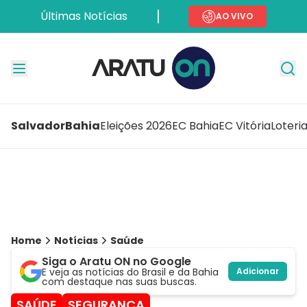
Últimas Notícias
AO VIVO
Salvador
Bahia
Eleições 2026
EC Bahia
EC Vitória
Loteri
Home
Notícias
Saúde
Siga o Aratu ON no Google
E veja as notícias do Brasil e da Bahia
Adicionar
com destaque nas suas buscas.
SAÚDE
SEGURANÇA