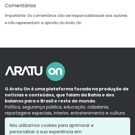
Comentários
Importante: Os comentários são de responsabilidade dos autores
e não representam a opinião do Aratu On.
O Aratu On é uma plataforma focada na produção de
notícias e conteúdos, que falam da Bahia e dos
baianos para o Brasil e resto do mundo.
Política, segurança pública, educação, cidadania,
reportagens especiais, interior, entretenimento e cultura.
Aqui, tudo vira notícia e a notícia é no tempo presente,
com a credibilidade do
Grupo Aratu.
Nós utilizamos cookies para aprimorar e
Grupo Aratu
Política de privacidade
Anuncie conosco
personalizar a sua experiência em