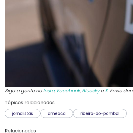
Siga a gente no
Insta
,
Facebook
,
Bluesky
e
X
. Envie de
Tópicos relacionados
jornalistas
ameaca
ribeira-do-pombal
Relacionadas