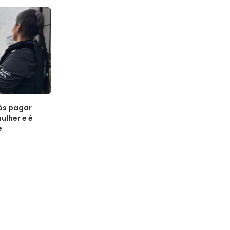
ós pagar
ulher e é
e