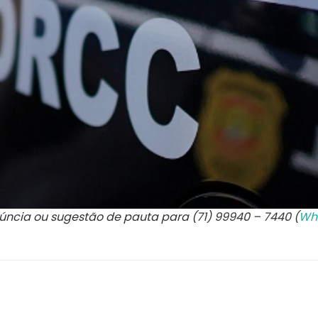
núncia ou sugestão de pauta para (71) 99940 – 7440 (
Wh