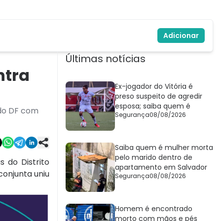
Adicionar
Últimas notícias
ntra
Ex-jogador do Vitória é
preso suspeito de agredir
esposa; saiba quem é
 do DF com
Segurança
08/08/2026
Saiba quem é mulher morta
pelo marido dentro de
 do Distrito
apartamento em Salvador
conjunta uniu
Segurança
08/08/2026
Homem é encontrado
morto com mãos e pés