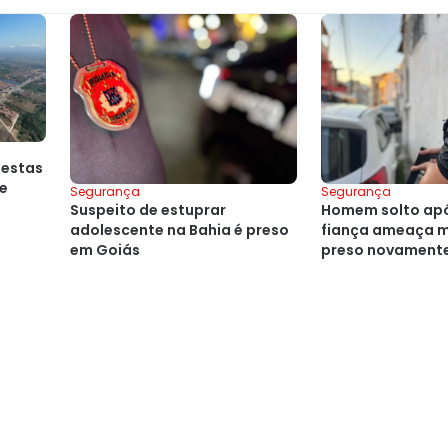
festas
se
Segurança
Segurança
Suspeito de estuprar
Homem solto ap
adolescente na Bahia é preso
fiança ameaça m
em Goiás
preso novament