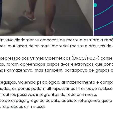
 enviava diariamente ameaças de morte e estupro a rep
, mutilação de animais, material racista e arquivos de
 de Repressão aos Crimes Cibernéticos (DRCC/PCDF) conse
o, foram apreendidos dispositivos eletrônicos que con
penas armazenava, mas também participava de grupos 
eguição, violência psicológica, armazenamento e comp
omadas, as penas podem ultrapassar os 14 anos de reclusã
r outros possíveis integrantes da rede criminosa.
ete ao espaço grego de debate público, reforçando que a
a práticas criminosas.