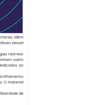
órteres, além
 abuso sexual
guiu rastrear
tinham vasto
dedicados ao
artilhamento
o. O material
 liberdade de