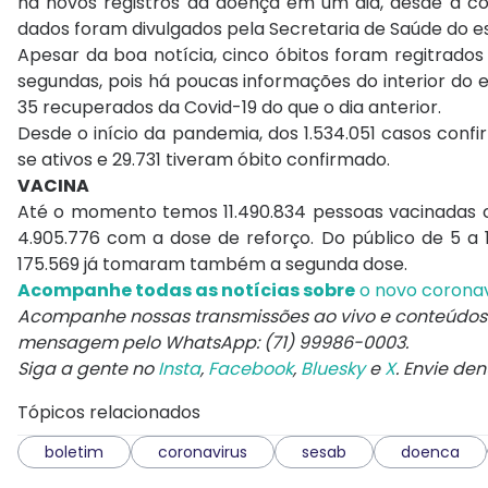
há novos registros da doença em um dia, desde a c
dados foram divulgados pela Secretaria de Saúde do e
Apesar da boa notícia, cinco óbitos foram regitrad
segundas, pois há poucas informações do interior do 
35 recuperados da Covid-19 do que o dia anterior.
Desde o início da pandemia, dos 1.534.051 casos conf
se ativos e 29.731 tiveram óbito confirmado.
VACINA
Até o momento temos 11.490.834 pessoas vacinadas c
4.905.776 com a dose de reforço. Do público de 5 a 1
175.569 já tomaram também a segunda dose.
Acompanhe
todas as notícias sobre
o novo coronav
Acompanhe nossas transmissões ao vivo e conteúdos 
mensagem pelo WhatsApp: (71) 99986-0003.
Siga a gente no
Insta
,
Facebook
,
Bluesky
e
X
. Envie de
Tópicos relacionados
boletim
coronavirus
sesab
doenca