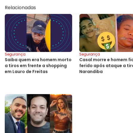
Relacionadas
Segurança
Segurança
Saiba quem era homem morto
Casal morre e homem fi
a tiros em frente a shopping
ferido após ataque a ti
em Lauro de Freitas
Narandiba