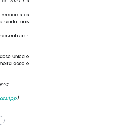
 de 2020. Os
r menores as
az ainda mais
88 encontram-
dose única e
imeira dose e
 uma
atsApp
).