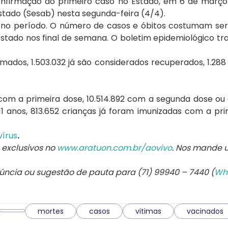
onfirmação do primeiro caso no Estado, em 6 de março
stado (Sesab) nesta segunda-feira (4/4).
os no período. O número de casos e óbitos costumam se
estado nos final de semana. O boletim epidemiológico tr
irmados, 1.503.032 já são considerados recuperados, 1.2
om a primeira dose, 10.514.892 com a segunda dose ou 
1 anos, 813.652 crianças já foram imunizadas com a pr
írus
.
exclusivos no
www.aratuon.com.br/aovivo
. Nos mande
núncia ou sugestão de pauta para (71) 99940 – 7440 (
Wh
mortes
casos
vitimas
vacinados