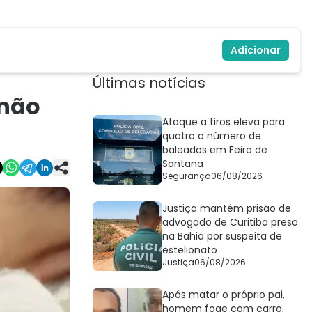
Adicionar
Últimas notícias
 não
Ataque a tiros eleva para
quatro o número de
baleados em Feira de
Santana
Segurança
06/08/2026
Justiça mantém prisão de
advogado de Curitiba preso
na Bahia por suspeita de
estelionato
Justiça
06/08/2026
Após matar o próprio pai,
homem foge com carro,