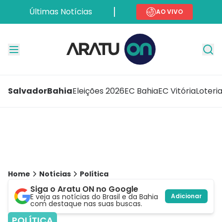
Últimas Notícias
AO VIVO
Salvador
Bahia
Eleições 2026
EC Bahia
EC Vitória
Loteri
Home
Notícias
Política
Siga o Aratu ON no Google
E veja as notícias do Brasil e da Bahia
Adicionar
com destaque nas suas buscas.
POLÍTICA