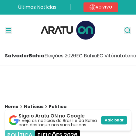
Últimas Notícias
AO VIVO
Salvador
Bahia
Eleições 2026
EC Bahia
EC Vitória
Loteri
Home
Notícias
Política
Siga o Aratu ON no Google
E veja as notícias do Brasil e da Bahia
Adicionar
com destaque nas suas buscas.
POLÍTICA
ELEIÇÕES 2026