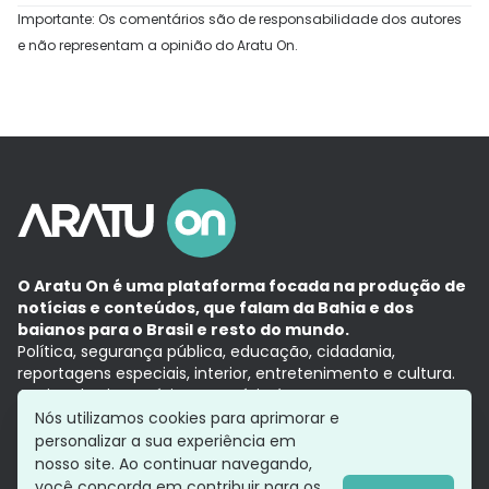
Importante: Os comentários são de responsabilidade dos autores
e não representam a opinião do Aratu On.
O Aratu On é uma plataforma focada na produção de
notícias e conteúdos, que falam da Bahia e dos
baianos para o Brasil e resto do mundo.
Política, segurança pública, educação, cidadania,
reportagens especiais, interior, entretenimento e cultura.
Aqui, tudo vira notícia e a notícia é no tempo presente,
com a credibilidade do
Grupo Aratu.
Nós utilizamos cookies para aprimorar e
Grupo Aratu
Política de privacidade
Anuncie conosco
personalizar a sua experiência em
nosso site. Ao continuar navegando,
você concorda em contribuir para os