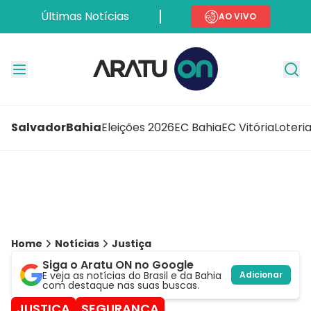
Últimas Notícias
AO VIVO
Salvador
Bahia
Eleições 2026
EC Bahia
EC Vitória
Loteri
Home
Notícias
Justiça
Siga o Aratu ON no Google
E veja as notícias do Brasil e da Bahia
Adicionar
com destaque nas suas buscas.
JUSTIÇA
SEGURANÇA