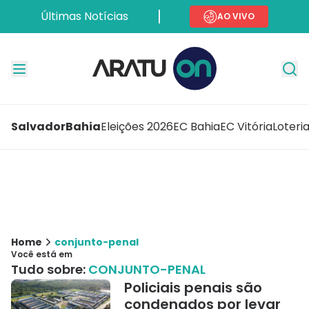
Últimas Notícias
AO VIVO
Salvador
Bahia
Eleições 2026
EC Bahia
EC Vitória
Loteri
Home
conjunto-penal
Você está em
Tudo sobre:
CONJUNTO-PENAL
Policiais penais são
condenados por levar