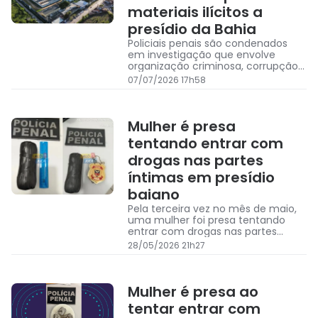
materiais ilícitos a
presídio da Bahia
Policiais penais são condenados
em investigação que envolve
organização criminosa, corrupção
passiva, facilitação de entrada de
07/07/2026 17h58
aparelho telefônico e outros
objetos ilícitos
Mulher é presa
tentando entrar com
drogas nas partes
íntimas em presídio
baiano
Pela terceira vez no mês de maio,
uma mulher foi presa tentando
entrar com drogas nas partes
íntimas no Conjunto Penal de Feira
28/05/2026 21h27
de Santana
Mulher é presa ao
tentar entrar com