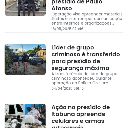
presídio de Paulo
Afonso
Operação visa apreender materiais
ilícitos e interromper comunicação
entre internos e organizações
criminosas no Conjunto Penal de
16/05/2025 07h46
Paulo Afonso
Líder de grupo
criminoso é transferido
para presídio de
segurança máxima
A transferência do líder do grupo
criminoso aconteceu durante
operação da Polícia Civil em
Serrinha
04/04/2025 09h10
Ação no presídio de
Itabuna apreende
celulares e armas
artesanais