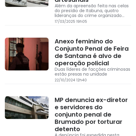
Além da apreensão feita nas celas
do presídio de Itabuna, quatro
lideranças do crime organizado
foram transferidas para outros
17/03/2025 19h05
conjuntos penais
Anexo feminino do
Conjunto Penal de Feira
de Santana é alvo de
operação policial
Duas líderes de facções criminosas
estão presas na unidade
22/10/2024 12h40
MP denuncia ex-diretor
e servidores do
conjunto penal de
Brumado por torturar
detento
A denúncia foi expedida nesta