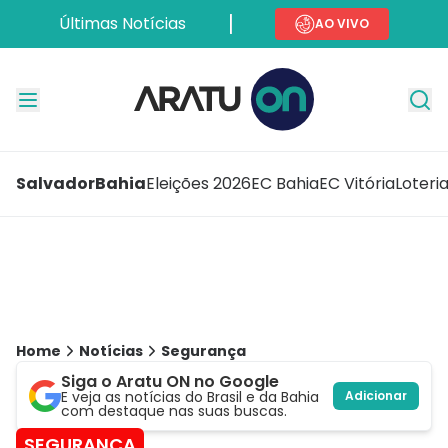
Últimas Notícias
AO VIVO
Salvador
Bahia
Eleições 2026
EC Bahia
EC Vitória
Loteri
Home
Notícias
Segurança
Siga o Aratu ON no Google
E veja as notícias do Brasil e da Bahia
Adicionar
com destaque nas suas buscas.
SEGURANÇA