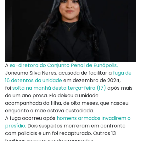
A
ex-diretora do Conjunto Penal de Eunápolis,
Joneuma Silva Neres, acusada de facilitar a
fuga de
16 detentos da unidade
em dezembro de 2024,
foi
solta na manhã desta terça-feira (17)
após mais
de um ano presa. Ela deixou a unidade
acompanhada da filha, de oito meses, que nasceu
enquanto a mãe estava custodiada.
A fuga ocorreu após
homens armados invadirem o
presídio
. Dois suspeitos morreram em confronto
com policiais e um foi recapturado. Outros 13
fugitivos seguem sendo procurados.