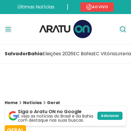
Últimas Notícias
AO VIVO
Salvador
Bahia
Eleições 2026
EC Bahia
EC Vitória
Loteri
Home
Notícias
Geral
Siga o Aratu ON no Google
E veja as notícias do Brasil e da Bahia
Adicionar
com destaque nas suas buscas.
GERAL