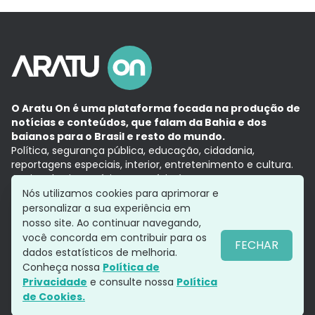
O Aratu On é uma plataforma focada na produção de
notícias e conteúdos, que falam da Bahia e dos
baianos para o Brasil e resto do mundo.
Política, segurança pública, educação, cidadania,
reportagens especiais, interior, entretenimento e cultura.
Aqui, tudo vira notícia e a notícia é no tempo presente,
com a credibilidade do
Grupo Aratu.
Nós utilizamos cookies para aprimorar e
Grupo Aratu
Política de privacidade
Anuncie conosco
personalizar a sua experiência em
nosso site. Ao continuar navegando,
você concorda em contribuir para os
FECHAR
dados estatísticos de melhoria.
Siga-nos
Conheça nossa
Política de
Privacidade
e consulte nossa
Política
de Cookies.