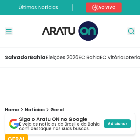
Últimas Notícias
AO VIVO
Salvador
Bahia
Eleições 2026
EC Bahia
EC Vitória
Loteri
Home
Notícias
Geral
Siga o Aratu ON no Google
E veja as notícias do Brasil e da Bahia
Adicionar
com destaque nas suas buscas.
GERAL