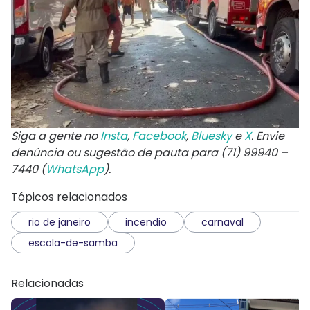
Siga a gente no
Insta
,
Facebook
,
Bluesky
e
X
. Envie
denúncia ou sugestão de pauta para (71) 99940 –
7440 (
WhatsApp
).
Tópicos relacionados
rio de janeiro
incendio
carnaval
escola-de-samba
Relacionadas