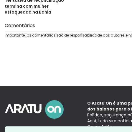
Tentativa de reconciliação
termina com mulher
esfaqueada na Bahia
Comentários
Importante: Os comentários são de responsabilidade dos autores e n
O Aratu On é uma p
dos baianos para o 
Política, segurança p
Aqui, tudo vira notíc
Grupo Aratu