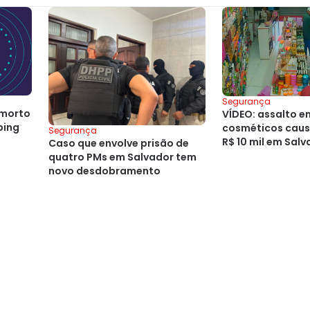
Segurança
 morto
VÍDEO: assalto e
ping
cosméticos causa
Segurança
R$ 10 mil em Sal
Caso que envolve prisão de
quatro PMs em Salvador tem
novo desdobramento