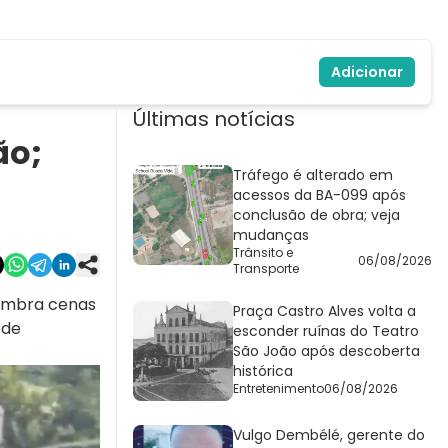
Adicionar
Últimas notícias
ão;
Tráfego é alterado em
acessos da BA-099 após
conclusão de obra; veja
mudanças
Trânsito e
06/08/2026
Transporte
lembra cenas
Praça Castro Alves volta a
 de
esconder ruínas do Teatro
São João após descoberta
histórica
Entretenimento
06/08/2026
Vulgo Dembélé, gerente do