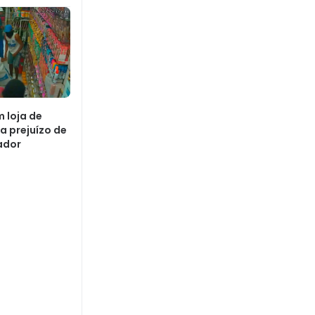
m loja de
 prejuízo de
vador