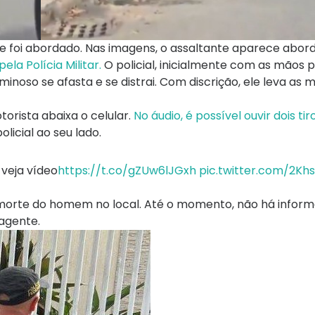
e foi abordado. Nas imagens, o assaltante aparece abor
ela Polícia Militar.
O policial, inicialmente com as mãos p
minoso se afasta e se distrai. Com discrição, ele leva as 
rista abaixa o celular.
No áudio, é possível ouvir dois tir
licial ao seu lado.
 veja vídeo
https://t.co/gZUw6lJGxh
pic.twitter.com/2Kh
 morte do homem no local. Até o momento, não há infor
 agente.