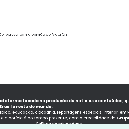
ão representam a opinião do Aratu On.
lataforma focada na produção de notícias e conteúdos, q
Brasil e resto do mundo.
ública, educação, cidadania, reportagens especiais, interior, ent
ia e a notícia é no tempo presente, com a credibilidade do
Grupo
Política de privacidade