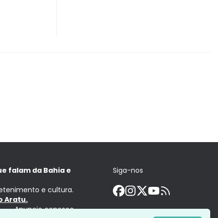
ue falam da Bahia e
Siga-nos
retenimento e cultura.
 Aratu.
Anuncie conosco