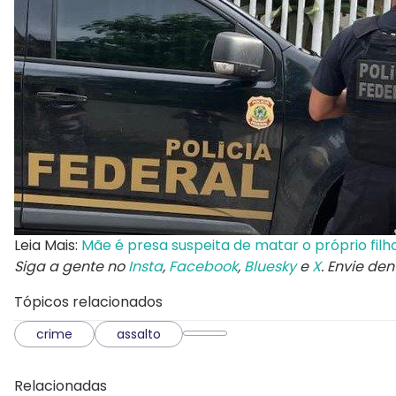
Leia Mais:
Mãe é presa suspeita de matar o próprio filh
Siga a gente no
Insta
,
Facebook
,
Bluesky
e
X
. Envie de
Tópicos relacionados
crime
assalto
Relacionadas