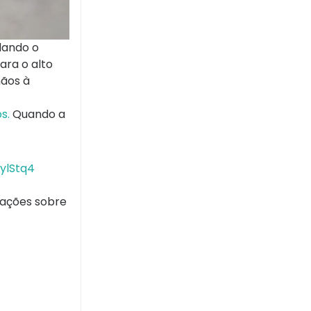
dando o
ara o alto
mãos à
os.
Quando a
sylStq4
mações sobre