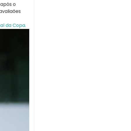
 após o
avaliaões
nal da Copa.