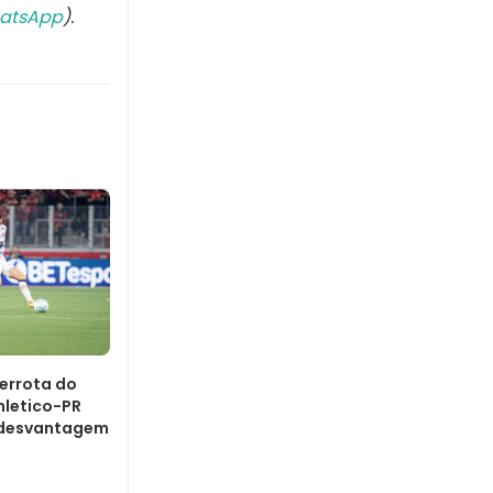
atsApp
).
Derrota do
hletico-PR
 desvantagem