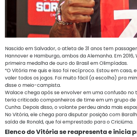
Nascido em Salvador, o atleta de 31 anos tem passage
Hannover e Hamburgo, ambos da Alemanha. Em 2016, Wa
primeira medalha de ouro do Brasil em Olimpíadas.
“O Vitória me quis e isso foi recíproco. Estou em casa
valer todos os jogos. Foi muito fácil (a escolha) pra m
disse o meio-campista.
Walace chega após se envolver em uma confusão no ti
teria criticado companheiros de time em um grupo de 
Cunha. Depois disso, o volante perdeu ainda mais espa
No Vitória, ele chega para disputar posição com Baral
saída de Ronald, que foi emprestado para o Criciúma.
Elenco do Vitória se reapresenta e inicia