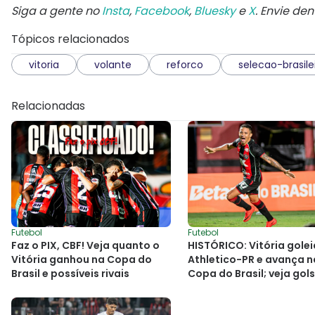
Siga a gente no
Insta
,
Facebook
,
Bluesky
e
X
. Envie de
Tópicos relacionados
vitoria
volante
reforco
selecao-brasile
Relacionadas
Futebol
Futebol
Faz o PIX, CBF! Veja quanto o
HISTÓRICO: Vitória golei
Vitória ganhou na Copa do
Athletico-PR e avança n
Brasil e possíveis rivais
Copa do Brasil; veja gols