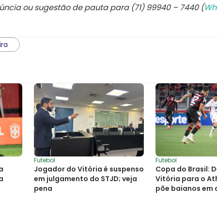
núncia ou sugestão de pauta para (71) 99940 – 7440 (
Wh
ira
Futebol
Futebol
a
Jogador do Vitória é suspenso
Copa do Brasil: 
a
em julgamento do STJD; veja
Vitória para o At
pena
põe baianos em