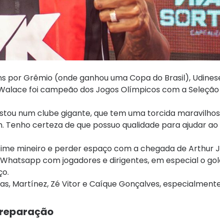
ns por Grêmio (onde ganhou uma Copa do Brasil), Udines
lace foi campeão dos Jogos Olímpicos com a Seleção Br
, estou num clube gigante, que tem uma torcida maravilhos
im. Tenho certeza de que possuo qualidade para ajudar ao V
me mineiro e perder espaço com a chegada de Arthur Jo
Whatsapp com jogadores e dirigentes, em especial o go
ço.
has, Martínez, Zé Vitor e Caíque Gonçalves, especialment
 preparação