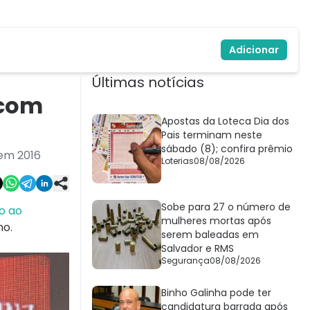
Adicionar
Últimas notícias
 com
Apostas da Loteca Dia dos
Pais terminam neste
sábado (8); confira prêmio
 em 2016
Loterias
08/08/2026
Sobe para 27 o número de
o ao
mulheres mortas após
no.
serem baleadas em
Salvador e RMS
Segurança
08/08/2026
Binho Galinha pode ter
candidatura barrada após